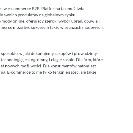
erem w e-commerce B2B. Platforma ta umożliwia
ie swoich produktów na globalnym rynku.
ie mody online, oferujący szeroki wybór ubrań, obuwia i
ommerce może być sukcesem także w branżach modowych.
 w sposobie, w jaki dokonujemy zakupów i prowadzimy
echnologię jest ogromny, i ciągle rośnie. Dla firm, które
 świat nowych możliwości. Dla konsumentów natomiast
ug. E-commerce to nie tylko teraźniejszość, ale także