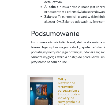
detalicznym.
Alibaba
: Chińska firma Alibaba jest lid
producentom z całego świata sprzedawan
Zalando
: To europejski gigant w dziedzin
akcesoriów. Zalando udowadnia, że e-c
Podsumowanie
E-commerce to nie tylko trend, ale trwała zmiana
biznes. Jego wpływ na gospodarkę, społeczeństwo i t
potrafią wykorzystać jego potencjał, otwiera się
oznacza wygodę i szeroki dostęp do produktów i usł
przyszłość handlu online.
Odkryj
niezawodne
sterowanie
ogrzewaniem z
Engocontrols –
inowacyjne
rozwiązania dla