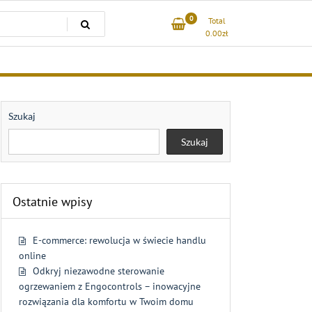
0
Total
0.00
zł
Szukaj
Szukaj
Ostatnie wpisy
E-commerce: rewolucja w świecie handlu
online
Odkryj niezawodne sterowanie
ogrzewaniem z Engocontrols – inowacyjne
rozwiązania dla komfortu w Twoim domu