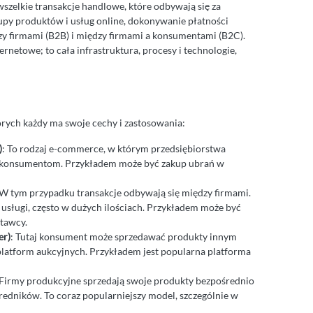
szelkie transakcje handlowe, które odbywają się za
py produktów i usług online, dokonywanie płatności
dzy firmami (B2B) i między firmami a konsumentami (B2C).
rnetowe; to cała infrastruktura, procesy i technologie,
órych każdy ma swoje cechy i zastosowania:
)
: To rodzaj e-commerce, w którym przedsiębiorstwa
io konsumentom. Przykładem może być zakup ubrań w
 W tym przypadku transakcje odbywają się między firmami.
 usługi, często w dużych ilościach. Przykładem może być
tawcy.
er)
: Tutaj konsument może sprzedawać produkty innym
latform aukcyjnych. Przykładem jest popularna platforma
 Firmy produkcyjne sprzedają swoje produkty bezpośrednio
edników. To coraz popularniejszy model, szczególnie w