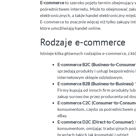
E-commerce
to szeroko pojęty termin obejmujący w
pośrednictwem internetu. Może to obejmować zaku
elektronicznych, a także handel elektroniczny mię
E-commerce to znacznie więcej niż tylko zakupy inte
które umożliwiają handel online.
Rodzaje e-commerce
Istnieje kilka głównych rodzajów e-commerce, z kt
E-commerce B2C (Business-to-Consumer
sprzedają produkty i usługi bezpośredn
internetowym sklepie odzieżowym.
E-commerce B2B (Business-to-Business)
:
Firmy kupują od innych firm produkty lub
zakup surowców przez producenta od dos
E-commerce C2C (Consumer-to-Consum
konsumentom, często za pośrednictwem p
eBay.
E-commerce D2C (Direct-to-Consumer)
:
konsumentom, omijając tradycyjnych pośr
branżach takich jak kosmetyki i odzież.