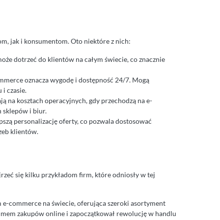
m, jak i konsumentom. Oto niektóre z nich:
oże dotrzeć do klientów na całym świecie, co znacznie
mmerce oznacza wygodę i dostępność 24/7. Mogą
 czasie.
ają na kosztach operacyjnych, gdy przechodzą na e-
 sklepów i biur.
szą personalizację oferty, co pozwala dostosować
zeb klientów.
eć się kilku przykładom firm, które odniosły w tej
rm e-commerce na świecie, oferująca szeroki asortyment
nimem zakupów online i zapoczątkował rewolucję w handlu