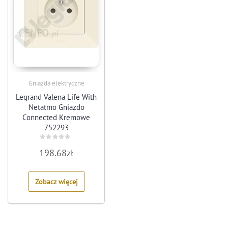
Gniazda elektryczne
Legrand Valena Life With
Netatmo Gniazdo
Connected Kremowe
752293
Rated
198.68
zł
0
out
of
5
Zobacz więcej