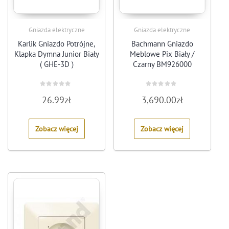
Gniazda elektryczne
Gniazda elektryczne
Karlik Gniazdo Potrójne,
Bachmann Gniazdo
Klapka Dymna Junior Biały
Meblowe Pix Biały /
( GHE-3D )
Czarny BM926000
Rated
Rated
26.99
zł
3,690.00
zł
0
0
out
out
of
of
5
5
Zobacz więcej
Zobacz więcej