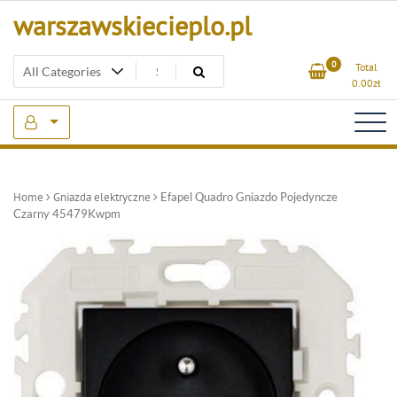
Skip
warszawskiecieplo.pl
to
content
0
Total
0.00
zł
Home
Gniazda elektryczne
Efapel Quadro Gniazdo Pojedyncze
Czarny 45479Kwpm