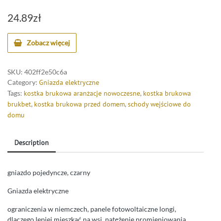
24.89
zł
Zobacz więcej
SKU:
402ff2e50c6a
Category:
Gniazda elektryczne
Tags:
kostka brukowa aranżacje nowoczesne
,
kostka brukowa
brukbet
,
kostka brukowa przed domem
,
schody wejściowe do
domu
Description
gniazdo pojedyncze, czarny
Gniazda elektryczne
ograniczenia w niemczech, panele fotowoltaiczne longi,
dlaczego lepiej mieszkać na wsi, natężenie promieniowania