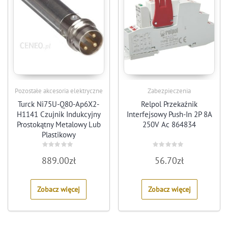
Pozostałe akcesoria elektryczne
Zabezpieczenia
Turck Ni75U-Q80-Ap6X2-
Relpol Przekaźnik
H1141 Czujnik Indukcyjny
Interfejsowy Push-In 2P 8A
Prostokątny Metalowy Lub
250V Ac 864834
Plastikowy
(NI75UQ80AP6X2H1141)
Rated
Rated
889.00
zł
56.70
zł
0
0
out
out
of
of
5
5
Zobacz więcej
Zobacz więcej