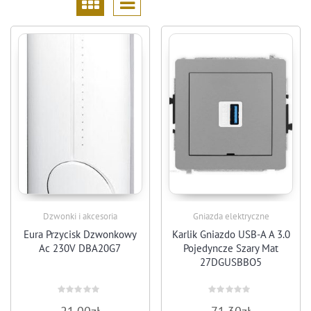
Dzwonki i akcesoria
Gniazda elektryczne
Eura Przycisk Dzwonkowy
Karlik Gniazdo USB-A A 3.0
Ac 230V DBA20G7
Pojedyncze Szary Mat
27DGUSBBO5
Rated
Rated
0
0