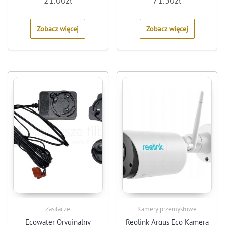
21.00
zł
71.30
zł
out
out
of
of
5
5
Zobacz więcej
Zobacz więcej
Zasilacze
Kamery przemysłowe
Ecowater Oryginalny
Reolink Argus Eco Kamera