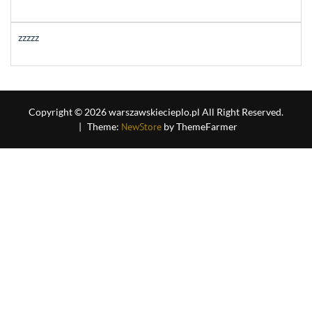
zzzzz
Copyright © 2026 warszawskiecieplo.pl All Right Reserved.
|
Theme:
NewStore
by ThemeFarmer