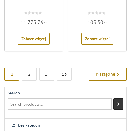
Rated
Rated
11,773.76
zł
105.50
zł
0
0
out
out
of
of
5
5
Zobacz więcej
Zobacz więcej
Stronicowanie
1
2
…
13
Następne
wpisów
Search
Bez kategorii