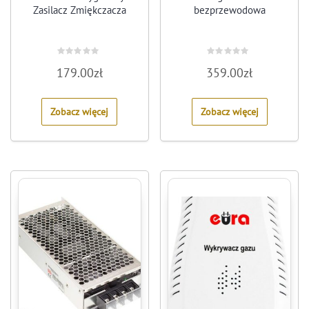
Zasilacz Zmiękczacza
bezprzewodowa
Rated
Rated
179.00
zł
359.00
zł
0
0
out
out
of
of
5
5
Zobacz więcej
Zobacz więcej