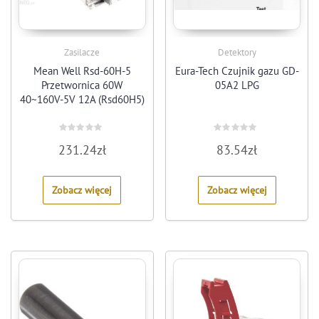
Zasilacze
Detektory
Mean Well Rsd-60H-5
Eura-Tech Czujnik gazu GD-
Przetwornica 60W
05A2 LPG
40~160V-5V 12A (Rsd60H5)
Rated
Rated
231.24
zł
83.54
zł
0
0
out
out
of
of
5
5
Zobacz więcej
Zobacz więcej