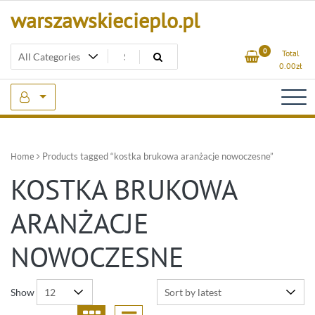
Skip
warszawskiecieplo.pl
to
content
0
Total
0.00
zł
Home
Products tagged “kostka brukowa aranżacje nowoczesne”
KOSTKA BRUKOWA
ARANŻACJE
NOWOCZESNE
Show