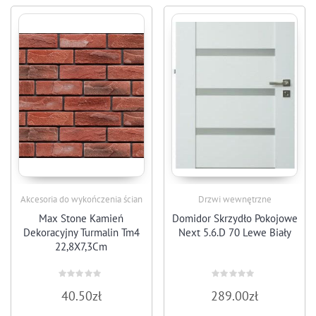
Akcesoria do wykończenia ścian
Drzwi wewnętrzne
Max Stone Kamień
Domidor Skrzydło Pokojowe
Dekoracyjny Turmalin Tm4
Next 5.6.D 70 Lewe Biały
22,8X7,3Cm
Rated
Rated
40.50
zł
289.00
zł
0
0
out
out
of
of