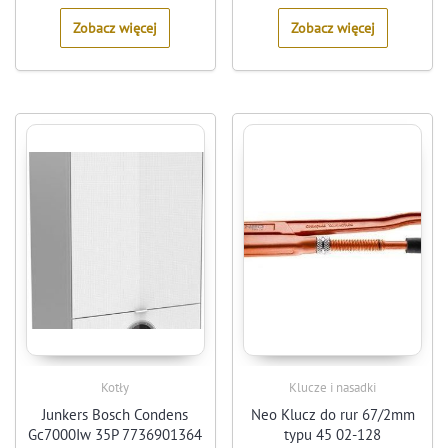
5
5
Zobacz więcej
Zobacz więcej
Kotły
Klucze i nasadki
Junkers Bosch Condens
Neo Klucz do rur 67/2mm
Gc7000Iw 35P 7736901364
typu 45 02-128