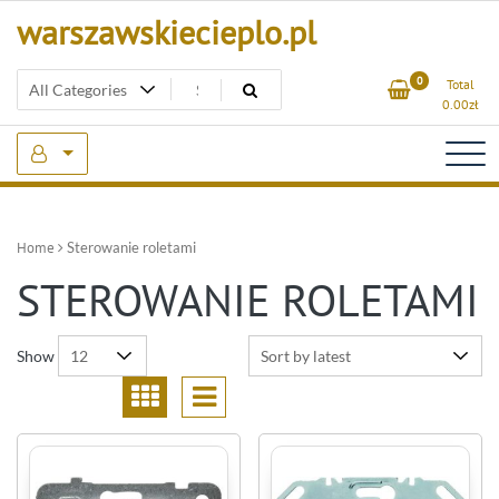
Skip
warszawskiecieplo.pl
to
content
0
Total
0.00
zł
Home
Sterowanie roletami
STEROWANIE ROLETAMI
Show