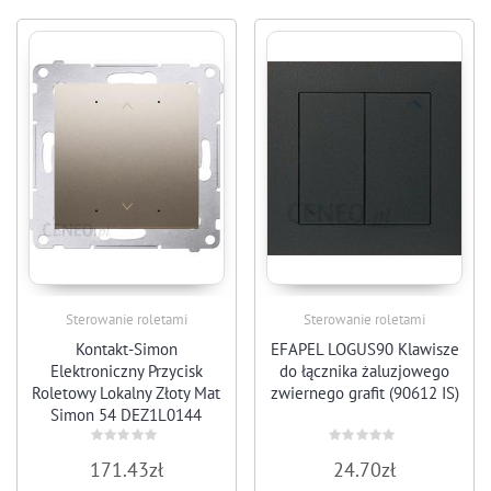
Sterowanie roletami
Sterowanie roletami
Kontakt-Simon
EFAPEL LOGUS90 Klawisze
Elektroniczny Przycisk
do łącznika żaluzjowego
Roletowy Lokalny Złoty Mat
zwiernego grafit (90612 IS)
Simon 54 DEZ1L0144
Rated
Rated
171.43
zł
24.70
zł
0
0
out
out