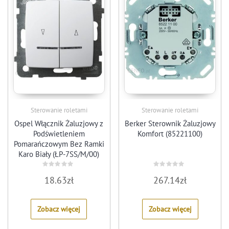
Sterowanie roletami
Sterowanie roletami
Ospel Włącznik Żaluzjowy z
Berker Sterownik Żaluzjowy
Podświetleniem
Komfort (85221100)
Pomarańczowym Bez Ramki
Karo Biały (ŁP-7SS/M/00)
Rated
Rated
18.63
zł
267.14
zł
0
0
out
out
of
of
5
5
Zobacz więcej
Zobacz więcej