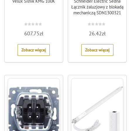
Velux Silnik KMG 100K
Schneider Electric Sedna
Łącznik żaluzjowy z blokadą
mechaniczą SDN1300321
Rated
Rated
607.75
zł
26.42
zł
0
0
out
out
of
of
5
5
Zobacz więcej
Zobacz więcej