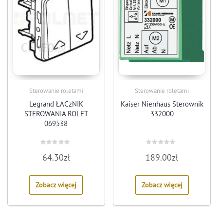
Sterowanie roletami
Sterowanie roletami
Legrand ŁACzNIK
Kaiser Nienhaus Sterownik
STEROWANIA ROLET
332000
069538
Rated
Rated
64.30
zł
189.00
zł
0
0
out
out
of
of
5
5
Zobacz więcej
Zobacz więcej