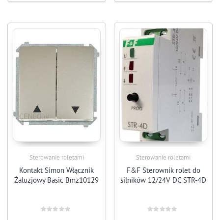
Sterowanie roletami
Sterowanie roletami
Kontakt Simon Włącznik
F&F Sterownik rolet do
Żaluzjowy Basic Bmz10129
silników 12/24V DC STR-4D
Rated
Rated