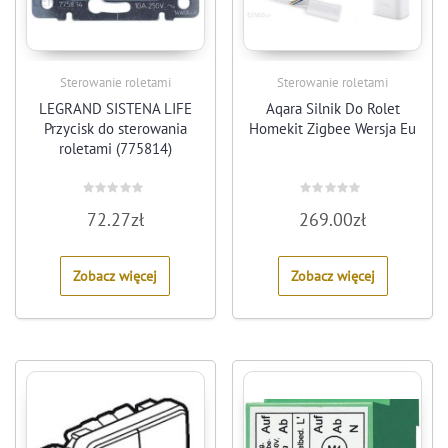
Sterowanie roletami
Sterowanie roletami
LEGRAND SISTENA LIFE
Aqara Silnik Do Rolet
Przycisk do sterowania
Homekit Zigbee Wersja Eu
roletami (775814)
Rated
Rated
72.27
zł
269.00
zł
0
0
out
out
of
of
5
5
Zobacz więcej
Zobacz więcej