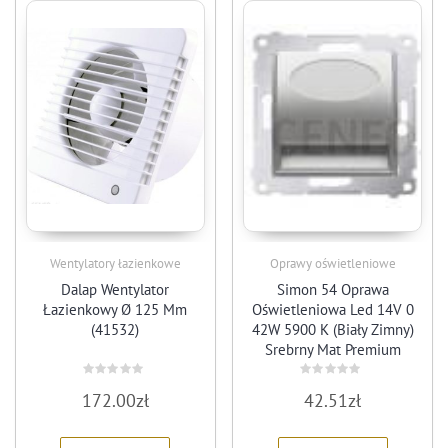
Wentylatory łazienkowe
Oprawy oświetleniowe
Dalap Wentylator
Simon 54 Oprawa
Łazienkowy Ø 125 Mm
Oświetleniowa Led 14V 0
(41532)
42W 5900 K (Biały Zimny)
Srebrny Mat Premium
(Dos14A0143)
Rated
Rated
172.00
zł
42.51
zł
0
0
out
out
of
of
5
5