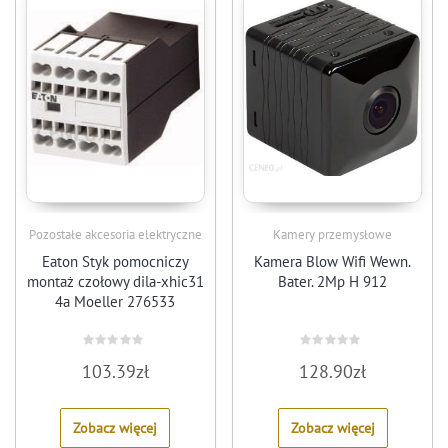
Pozostałe akcesoria elektryczne
Kamery przemysłowe
Eaton Styk pomocniczy
Kamera Blow Wifi Wewn.
montaż czołowy dila-xhic31
Bater. 2Mp H 912
4a Moeller 276533
Rated
Rated
103.39
zł
128.90
zł
0
0
out
out
of
of
5
5
Zobacz więcej
Zobacz więcej