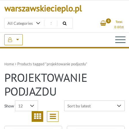
Skip
warszawskiecieplo.pl
to
content
0
Total
0.00
zł
Home
Products tagged “projektowanie podjazdu”
PROJEKTOWANIE
PODJAZDU
Show