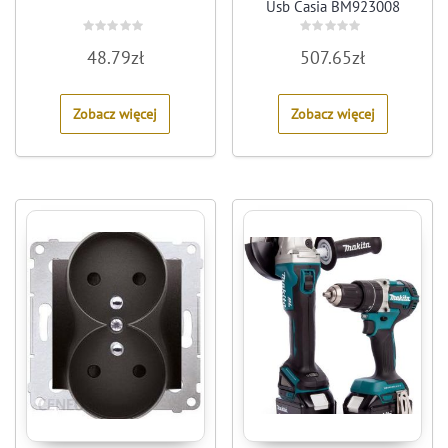
Usb Casia BM923008
Rated
Rated
48.79
zł
507.65
zł
0
0
out
out
of
of
5
5
Zobacz więcej
Zobacz więcej