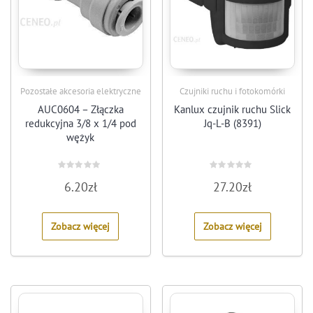
Pozostałe akcesoria elektryczne
Czujniki ruchu i fotokomórki
AUC0604 – Złączka
Kanlux czujnik ruchu Slick
redukcyjna 3/8 x 1/4 pod
Jq-L-B (8391)
wężyk
Rated
Rated
6.20
zł
27.20
zł
0
0
out
out
of
of
5
5
Zobacz więcej
Zobacz więcej