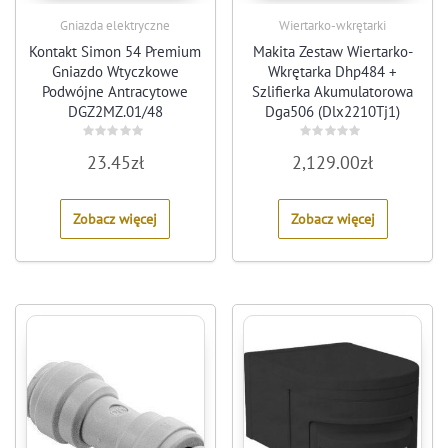
Gniazda elektryczne
Wiertarko-wkrętarki
Kontakt Simon 54 Premium
Makita Zestaw Wiertarko-
Gniazdo Wtyczkowe
Wkrętarka Dhp484 +
Podwójne Antracytowe
Szlifierka Akumulatorowa
DGZ2MZ.01/48
Dga506 (Dlx2210Tj1)
Rated
Rated
23.45
zł
2,129.00
zł
0
0
out
out
of
of
5
5
Zobacz więcej
Zobacz więcej