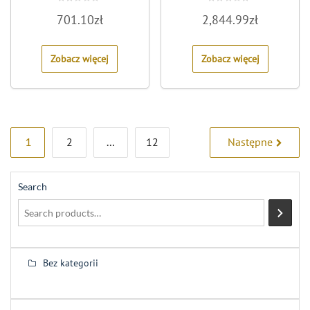
Rated
Rated
701.10
zł
2,844.99
zł
0
0
out
out
of
of
5
5
Zobacz więcej
Zobacz więcej
Stronicowanie
1
2
…
12
Następne
wpisów
Search
Bez kategorii