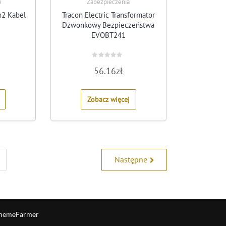
e
Zabezpieczenia
m2 Kabel
Tracon Electric Transformator
Dzwonkowy Bezpieczeństwa
EVOBT241
Rated
56.16
zł
0
out
of
5
Zobacz więcej
Następne
hemeFarmer