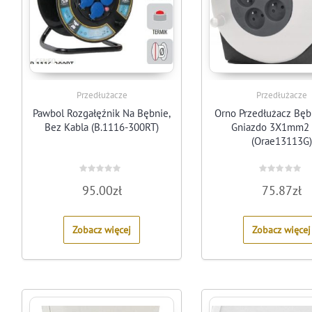
Przedłużacze
Przedłużacze
Pawbol Rozgałęźnik Na Bębnie,
Orno Przedłużacz Bę
Bez Kabla (B.1116-300RT)
Gniazdo 3X1mm2
(Orae13113G)
Rated
Rated
95.00
zł
75.87
zł
0
0
out
out
of
of
5
5
Zobacz więcej
Zobacz więcej