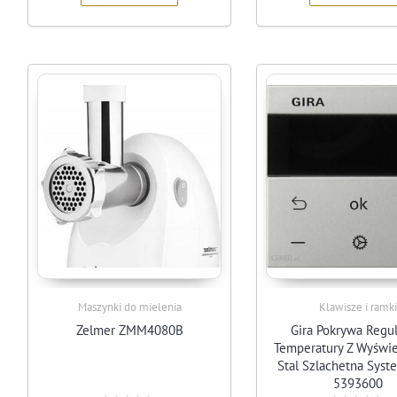
Maszynki do mielenia
Klawisze i ramk
Zelmer ZMM4080B
Gira Pokrywa Regul
Temperatury Z Wyświ
Stal Szlachetna Sys
5393600