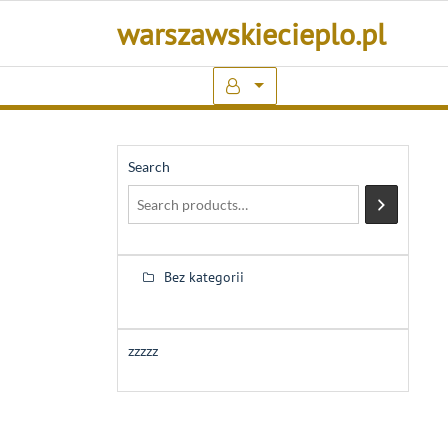
Skip
warszawskiecieplo.pl
to
content
Search
Bez kategorii
zzzzz