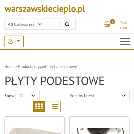
Skip
warszawskiecieplo.pl
to
content
0
Total
0.00
zł
Home
Products tagged “płyty podestowe”
PŁYTY PODESTOWE
Show