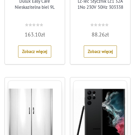
Dulux Easy Care
Lc-Tec Stycznik Lc1 32A
Nieskazitelna biel 9L
1No 230V 50Hz 303338
Rated
Rated
163.10
zł
88.26
zł
0
0
out
out
of
of
5
5
Zobacz więcej
Zobacz więcej