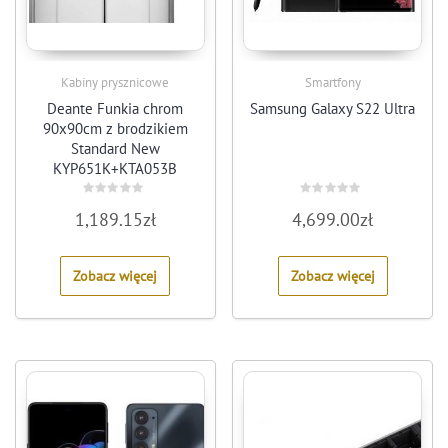
Kabiny prysznicowe
Smartfony
Deante Funkia chrom
Samsung Galaxy S22 Ultra
90x90cm z brodzikiem
Standard New
KYP651K+KTA053B
Rated
Rated
1,189.15
zł
4,699.00
zł
0
0
out
out
of
of
5
5
Zobacz więcej
Zobacz więcej