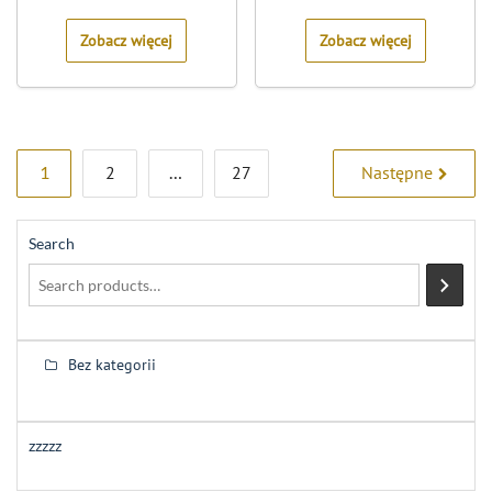
of
of
5
5
Zobacz więcej
Zobacz więcej
Stronicowanie
1
2
…
27
Następne
wpisów
Search
Bez kategorii
zzzzz