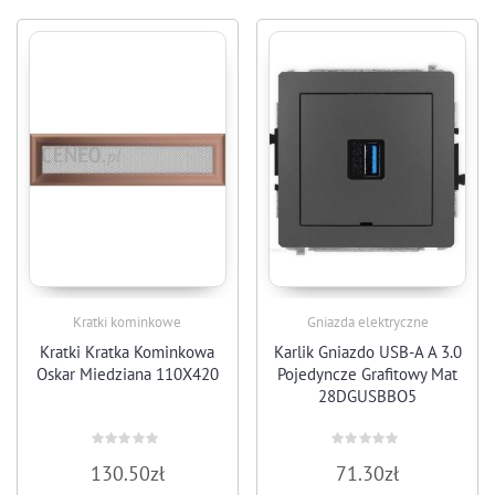
Kratki kominkowe
Gniazda elektryczne
Kratki Kratka Kominkowa
Karlik Gniazdo USB-A A 3.0
Oskar Miedziana 110X420
Pojedyncze Grafitowy Mat
28DGUSBBO5
Rated
Rated
130.50
zł
71.30
zł
0
0
out
out