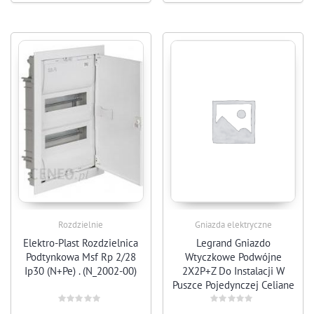
Rozdzielnie
Gniazda elektryczne
Elektro-Plast Rozdzielnica
Legrand Gniazdo
Podtynkowa Msf Rp 2/28
Wtyczkowe Podwójne
Ip30 (N+Pe) . (N_2002-00)
2X2P+Z Do Instalacji W
Puszce Pojedynczej Celiane
– 067137
Rated
Rated