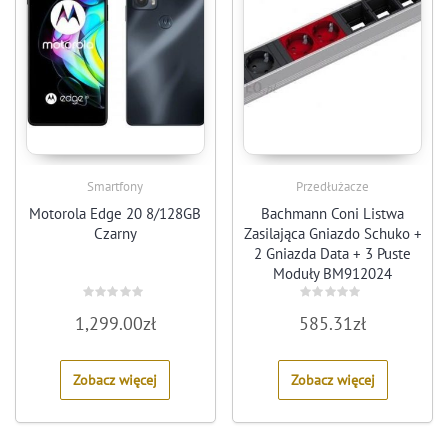
Smartfony
Przedłużacze
Motorola Edge 20 8/128GB
Bachmann Coni Listwa
Czarny
Zasilająca Gniazdo Schuko +
2 Gniazda Data + 3 Puste
Moduły BM912024
Rated
Rated
1,299.00
zł
585.31
zł
0
0
out
out
of
of
5
5
Zobacz więcej
Zobacz więcej