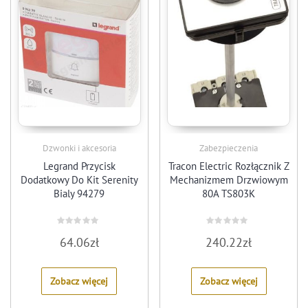
Dzwonki i akcesoria
Zabezpieczenia
Legrand Przycisk
Tracon Electric Rozłącznik Z
Dodatkowy Do Kit Serenity
Mechanizmem Drzwiowym
Bialy 94279
80A TS803K
Rated
Rated
64.06
zł
240.22
zł
0
0
out
out
of
of
5
5
Zobacz więcej
Zobacz więcej