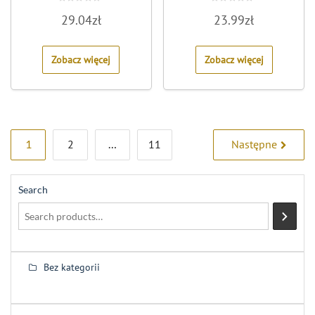
Rated
Rated
29.04
zł
23.99
zł
0
0
out
out
of
of
5
5
Zobacz więcej
Zobacz więcej
Stronicowanie
1
2
…
11
Następne
wpisów
Search
Bez kategorii