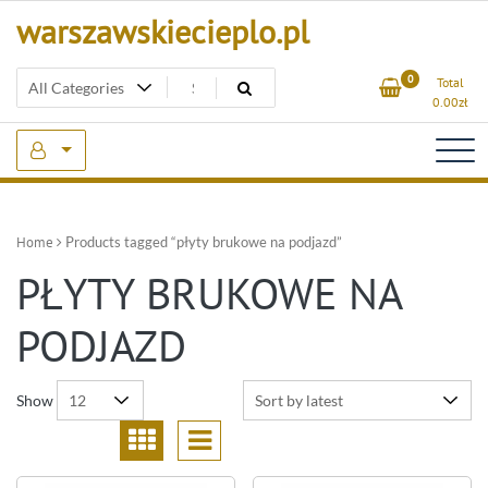
Skip
warszawskiecieplo.pl
to
content
0
Total
0.00
zł
Home
Products tagged “płyty brukowe na podjazd”
PŁYTY BRUKOWE NA
PODJAZD
Show