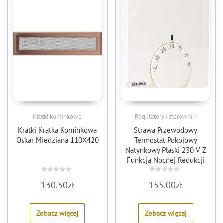
Kratki kominkowe
Regulatory i sterowniki
Kratki Kratka Kominkowa
Strawa Przewodowy
Oskar Miedziana 110X420
Termostat Pokojowy
Natynkowy Płaski 230 V Z
Funkcją Nocnej Redukcji
Temp. (55005142)
Rated
Rated
130.50
zł
155.00
zł
0
0
out
out
of
of
5
5
Zobacz więcej
Zobacz więcej