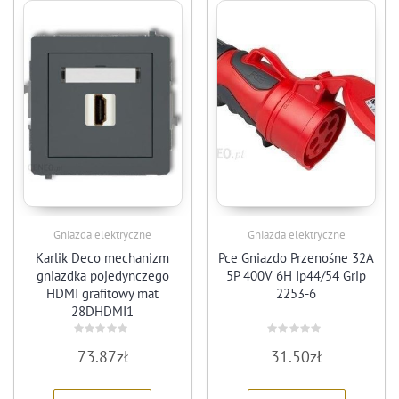
Gniazda elektryczne
Gniazda elektryczne
Karlik Deco mechanizm
Pce Gniazdo Przenośne 32A
gniazdka pojedynczego
5P 400V 6H Ip44/54 Grip
HDMI grafitowy mat
2253-6
28DHDMI1
Rated
Rated
73.87
zł
31.50
zł
0
0
out
out
of
of
5
5