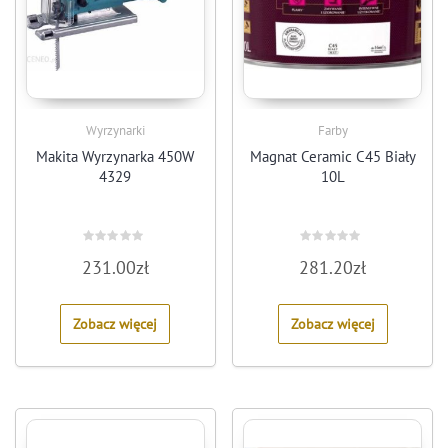
Wyrzynarki
Farby
Makita Wyrzynarka 450W
Magnat Ceramic C45 Biały
4329
10L
Rated
Rated
231.00
zł
281.20
zł
0
0
out
out
of
of
5
5
Zobacz więcej
Zobacz więcej