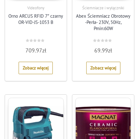
Videofony
Ściemniacze i wyłączniki
Orno ARCUS RFID 7″ czarny
Abex Ściemniacz Obrotowy
OR-VID-JS-1053 B
-Perła- 230V, 50Hz,
Pmin:60W
Rated
Rated
709.97
zł
69.99
zł
0
0
out
out
of
of
5
5
Zobacz więcej
Zobacz więcej