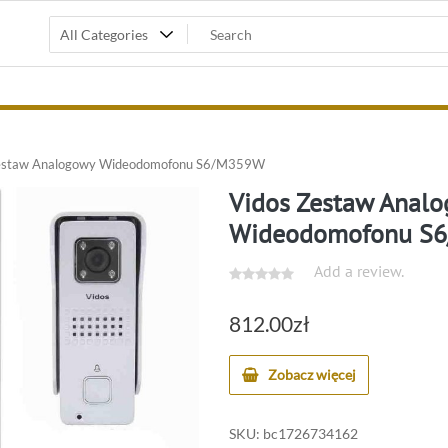
estaw Analogowy Wideodomofonu S6/M359W
Vidos Zestaw Anal
Wideodomofonu S
Add a review.
812.00
zł
Zobacz więcej
SKU:
bc1726734162