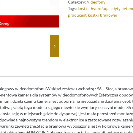
Category:
Videofony
Tags:
kostka hydrofuga
,
płyty beto
producent kostki brukowej
alogowy wideodomofonu.W skład zestawu wchodzą : S6 – Stacja bramo
entowa kamera dla systemów wideodomofonowychEstetyczna obudowa
nium, dzięki czemu kamera jest odporna na niepożądane działania osób 
tpliwą zaletą tego modelu są jego niewielkie wymiary, co czyni model S6
instalację w miejscach gdzie do dyspozycji jest mała przestrzeń montażo
odpowiada najnowszym trendom w elektronice a zastosowane rozwiązani
 warunki zewnętrzne.Stacja bramowa wyposażona jest w kolorową kamer
okół obiektywuFUNKCJE:1 abonentowa stacja bramowaPrzetwornik obra