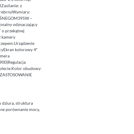
Zasilanie: z
SrebrnyWymiary:
KOŚNEGOM395W –
nalny odznaczający
 o przekątnej
z kamery
aczepem.Urządzenie
cyEkran kolorowy 4″
amera
900)Regulacja
mplecie.Kolor obudowy:
 ZASTOSOWANIE
 dziura, struktura
ędne porównanie mocy,