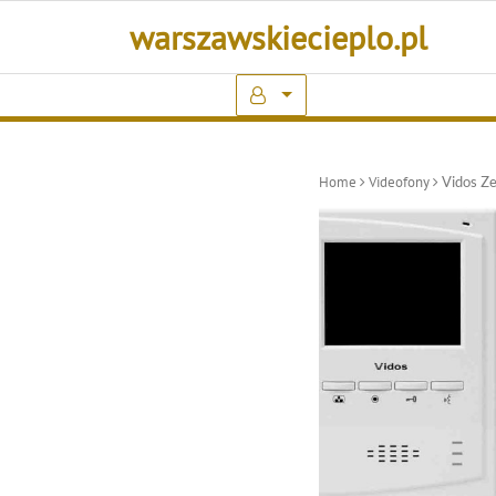
Skip
warszawskiecieplo.pl
to
content
Home
Videofony
Vidos Z