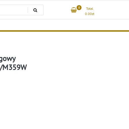
0
Total
0.00
zł
ogowy
6/M359W