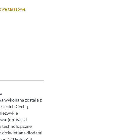
nowe tarasowe
,
wa
 wykonana została z
trzecich.Cechą
 niezwykle
wa. (np. wąski
a technologiczne
ę doświetlaną diodami
zu 1/3 kolorKąt