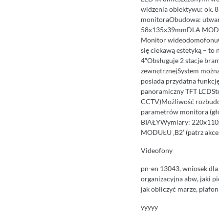
widzenia obiektywu: ok. 8
monitoraObudowa: utwar
58x135x39mmDLA MODE
Monitor wideodomofonuG
się ciekawą estetyką – t
4″Obsługuje 2 stacje bram
zewnętrznejSystem można
posiada przydatna funkc
panoramiczny TFT LCDSte
CCTV)Możliwość rozbudow
parametrów monitora (gło
BIAŁYWymiary: 220x
MODUŁU ‚B2’ (patrz akce
Videofony
pn-en 13043, wniosek dla 
organizacyjna abw, jaki 
jak obliczyć marze, plafo
yyyyy