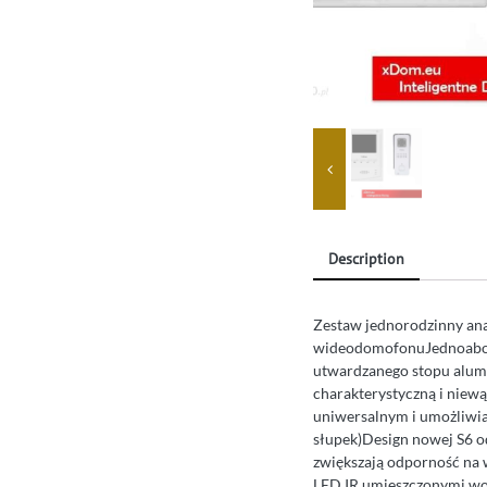
Description
Zestaw jednorodzinny an
wideodomofonuJednoabon
utwardzanego stopu alumi
charakterystyczną i niewą
uniwersalnym i umożliwia 
słupek)Design nowej S6 
zwiększają odporność na
LED IR umieszczonymi w