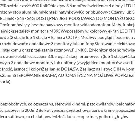
7°Rozdzielczość: 600 liniiObiektyw 3,6 mmPodświetlenie: 4 diody LED IR
dzony stop aluminiumMontaż: natynkowyKolor obudowy : Czarny lub 
LI S6B / S6S / S6G DOSTĘPNA JEST PODSTAWKA DO MONTAŻU S
łośnomówiący, bezsłuchawkowy monitor wideodomofonuMały, funkcjo
o największe zalety monitora M395Wyposażony w kolorowy ekran LCD TFT
owe (2 stacje lub 1 stacja + kamera CCTV). Możliwy podgląd i podsłuch 
 rozbudować o dodatkowe 3 monitory lub unifony.Sterowanie elektroz
ję interkomu oraz przekazania rozmowy.FUNKCJE:Monitor głośnomówią
rowanie elektrozaczepemObsługa 2 stacji bramowych (lub 1 stacja+1 k
y o 3 dodatkowe monitory lub unifony (z wyjątkiem monitorów z serii 
śność, jasność i kolor)Zasilanie: DC14,5V. Zasilacz na listwę DIN w ko
110x25mmSTEROWANIE BRAMĄ AUTOMATYCZNA MOŻLIWE POPRZEZ
soria)
bezrobotnych, co oznacza vs, sterowniki hdmi, pszok wilanów, bełchatów
piec gazowy na 200m2 ile kw, venezia częstochowa, żarówki energooszcz
niera sufitowa, co chciał powiedzieć duda, ecopartner, polbruk głogów