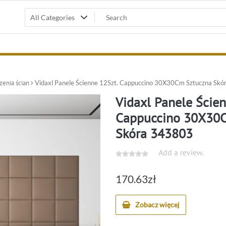
zenia ścian
Vidaxl Panele Ścienne 12Szt. Cappuccino 30X30Cm Sztuczna Sk
Vidaxl Panele Ścien
Cappuccino 30X30
Skóra 343803
Add a review.
170.63
zł
Zobacz więcej