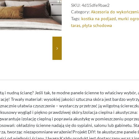
SKU:
4d15dfe9bae2
Category:
Akcesoria do wykończeni
Tags:
kostka na podjazd
,
murki ogr
taras
,
płyta schodowa
tą i nudną ścianę? Jeśli tak, te modne panele ścienne to właściwy wybór,
cję! Trwały materiał: wysokiej jakości sztuczna skóra jest bardzo wytrz
znacznie ułatwia czyszczenie – wystarczy przetrzeć ją wilgotną ściereczk
uksusowy wygląd i piękno prawdziwej skóry.Izolacja cieplna i akustyczna
gwarantuje izolację cieplną i poprawia akustykę w pomieszczeniu poprze
tosowań: okładziny ścienne nadają się do sypialni, salonu lub gabinetu. S
za, tworząc niezapomniane wrażenie!Projekt DIY: te akustyczne panele
ści od wielkości ściany. Uwaga:Każdy produkt jest dostarczany wraz z in