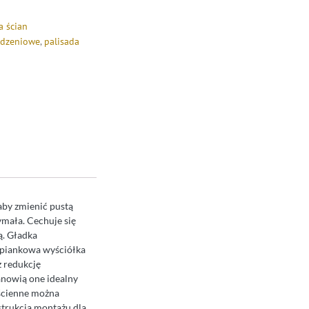
a ścian
odzeniowe
,
palisada
 aby zmienić pustą
ymała. Cechuje się
ą. Gładka
: piankowa wyściółka
z redukcję
tanowią one idealny
 ścienne można
strukcją montażu dla