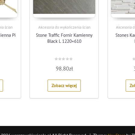
ia ścian
Akcesoria do wykończenia ścian
Akcesoria 
ienna Pi
Stone Traffic Fornir Kamienny
Stones Ka
Black L 1220×610
Rated
R
98.80
zł
0
0
out
o
of
o
5
5
Zobacz więcej
Zo