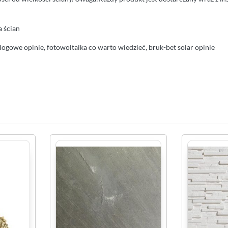
 ścian
ogowe opinie, fotowoltaika co warto wiedzieć, bruk-bet solar opinie