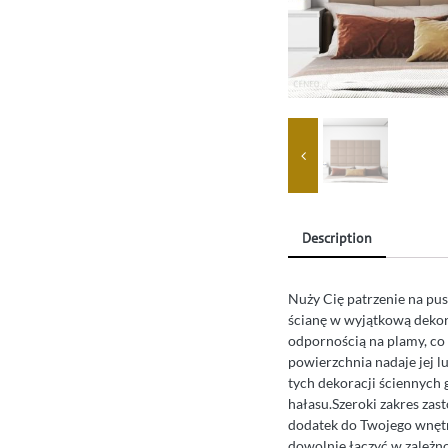
Description
Nuży Cię patrzenie na pus
ścianę w wyjątkową dekora
odpornością na plamy, co 
powierzchnia nadaje jej l
tych dekoracji ściennych 
hałasu.Szeroki zakres zas
dodatek do Twojego wnętr
dowolnie łączyć w zależno