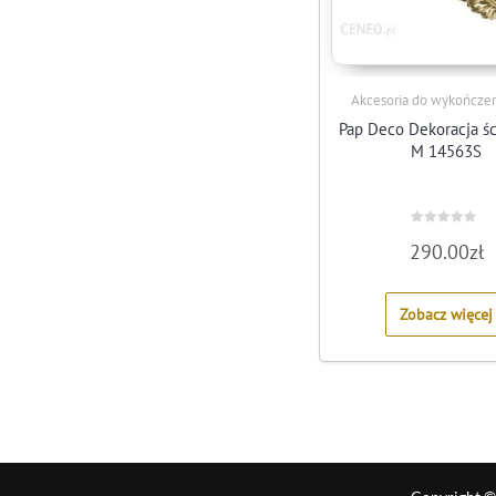
Akcesoria do wykończen
Pap Deco Dekoracja śc
M 14563S
Rated
290.00
zł
0
out
of
5
Zobacz więcej