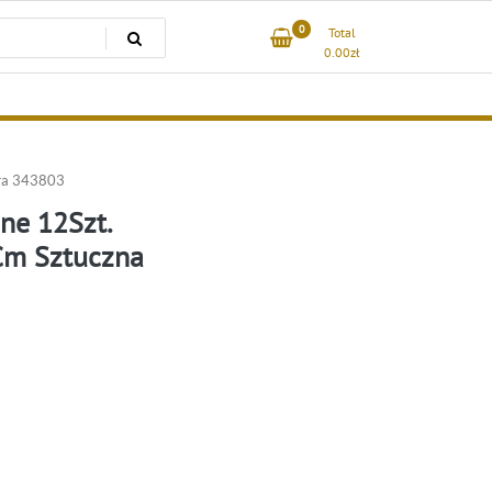
0
Total
0.00
zł
óra 343803
ne 12Szt.
Cm Sztuczna