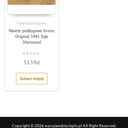
Panele podłogowe
Panele podłogowe Krono
Original 5985 Dąb
Sherwood
Rated
53.59
zł
0
out
of
5
Zobacz więcej
Copyright © 2026 warszawskiecieplo.pl All Right Reserved.