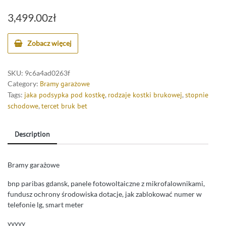
3,499.00
zł
Zobacz więcej
SKU:
9c6a4ad0263f
Category:
Bramy garażowe
Tags:
jaka podsypka pod kostkę
,
rodzaje kostki brukowej
,
stopnie
schodowe
,
tercet bruk bet
Description
Bramy garażowe
bnp paribas gdansk, panele fotowoltaiczne z mikrofalownikami,
fundusz ochrony środowiska dotacje, jak zablokować numer w
telefonie lg, smart meter
yyyyy