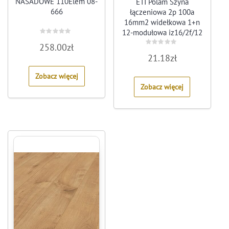
NASADOWE 110Elem 08-
ETI Polam Szyna
666
łączeniowa 2p 100a
16mm2 widełkowa 1+n
12-modułowa iz16/2f/12
Rated
002921066
258.00
zł
0
Rated
out
21.18
zł
0
of
out
5
of
Zobacz więcej
5
Zobacz więcej