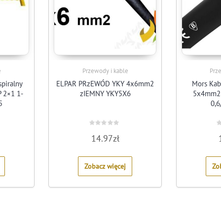
e
Przewody i kable
Prz
piralny
ELPAR PRzEWÓD YKY 4x6mm2
Mors Kab
 2×1 1-
zIEMNY YKY5X6
5x4mm2 
5
0,6
Rated
R
14.97
zł
0
0
out
o
of
o
5
5
Zobacz więcej
Zo