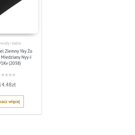
ewody i kable
el Ziemny Yky Żo
Miedziany Nyy-J
/1Kv (2038)
ated
14.48
zł
ut
f
bacz więcej