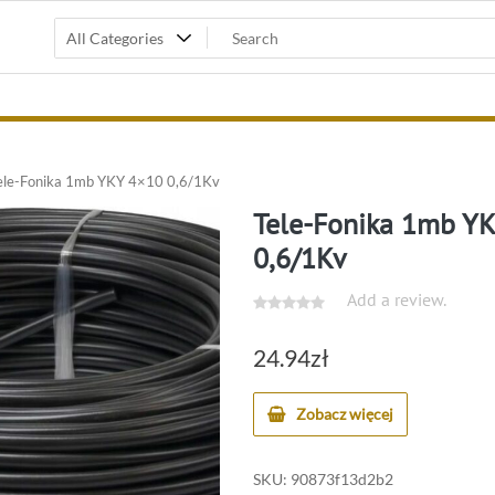
le-Fonika 1mb YKY 4×10 0,6/1Kv
Tele-Fonika 1mb Y
0,6/1Kv
Add a review.
24.94
zł
Zobacz więcej
SKU:
90873f13d2b2