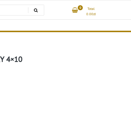
0
Total
0.00
zł
KY 4×10