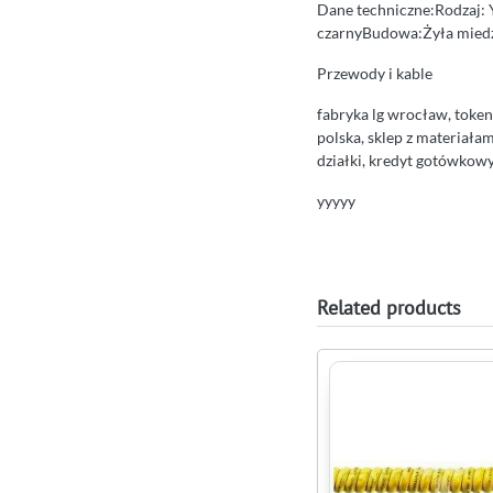
Dane techniczne:Rodzaj: Y
czarnyBudowa:Żyła miedz
Przewody i kable
fabryka lg wrocław, token
polska, sklep z materiała
działki, kredyt gotówko
yyyyy
Related products