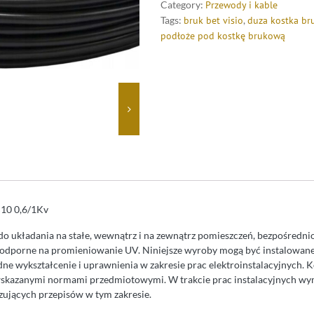
Category:
Przewody i kable
Tags:
bruk bet visio
,
duza kostka b
podłoże pod kostkę brukową
×10 0,6/1Kv
o układania na stałe, wewnątrz i na zewnątrz pomieszczeń, bezpośrednio
dporne na promieniowanie UV. Niniejsze wyroby mogą być instalowane
ne wykształcenie i uprawnienia w zakresie prac elektroinstalacyjnych. K
wskazanymi normami przedmiotowymi. W trakcie prac instalacyjnych wy
zujących przepisów w tym zakresie.