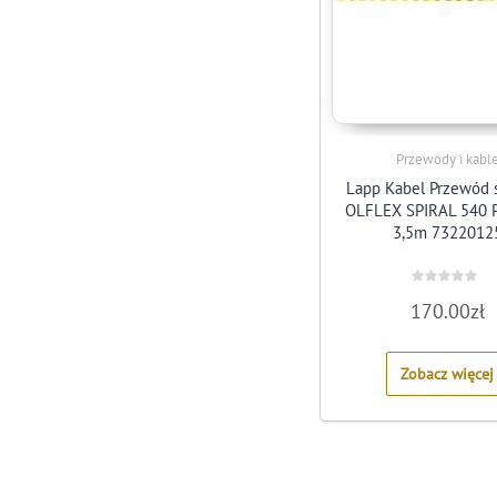
Przewody i kabl
Lapp Kabel Przewód s
OLFLEX SPIRAL 540 P
3,5m 7322012
Rated
170.00
zł
0
out
of
5
Zobacz więcej