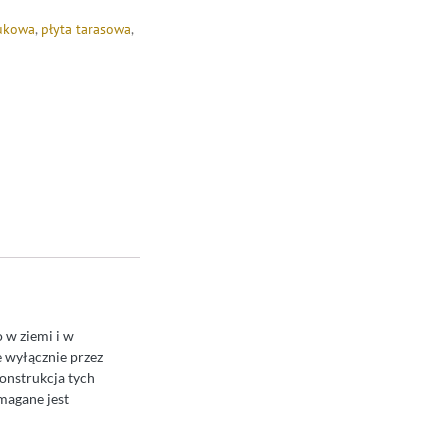
rukowa
,
płyta tarasowa
,
 w ziemi i w
 wyłącznie przez
onstrukcja tych
magane jest