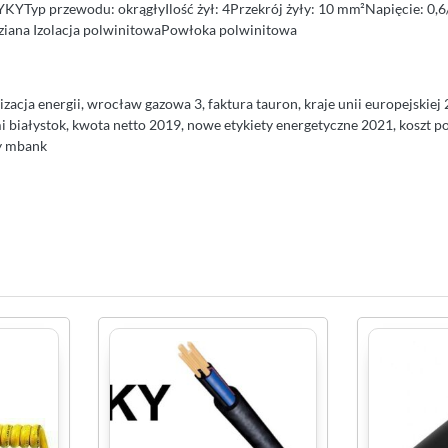
KYTyp przewodu: okrągłyIlość żył: 4Przekrój żyły: 10 mm²Napięcie: 0,6/
iana Izolacja polwinitowaPowłoka polwinitowa
izacja energii, wrocław gazowa 3, faktura tauron, kraje unii europejskiej
mi białystok, kwota netto 2019, nowe etykiety energetyczne 2021, koszt 
wy mbank