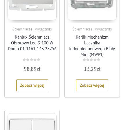
Ściemniacze i wyłączniki
Ściemniacze i wyłączniki
Kanlux Ściemniacz
Karlik Mechanizm
Obrotowy Led 3-100 W
Łącznika
Domo 01-1161-143 28756
Jednobiegunowego Biały
Mini (MWP1)
Rated
Rated
98.89
zł
13.29
zł
0
0
out
out
of
of
5
5
Zobacz więcej
Zobacz więcej