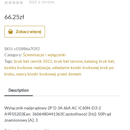
Add a review.
66.25
zł
Zobacz więcej
SKU:
c0188da7f2f2
Category:
Ściemniacze i wyłączniki
Tags:
bruk bet cennik 2022
,
bruk bet tarnow
,
katalog bruk bet
,
kostka brukowa realizacje
,
układanie kostki brukowej krok po
kroku
,
wzory kostki brukowej przed domem
Description
Wyłącznik nadprądowy 2P D 3A 6kA AC iC60N-D3-2
A9F05203Ean: 3606480441363Częstotliwość [Hz]: 50Prąd
znamionowy [A]: 3