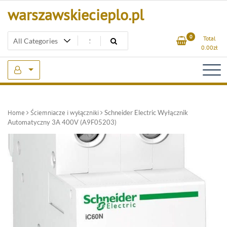
Skip
warszawskiecieplo.pl
to
content
0
Total
0.00
zł
Home
Ściemniacze i wyłączniki
Schneider Electric Wyłącznik
Automatyczny 3A 400V (A9F05203)