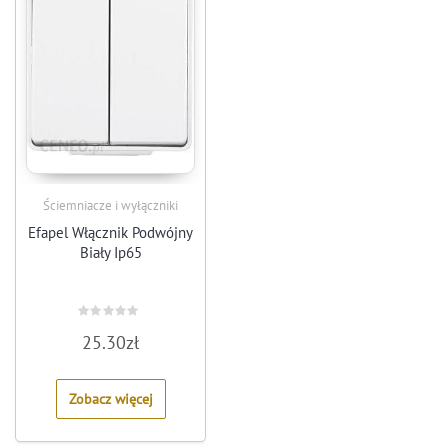
Ściemniacze i wyłączniki
Efapel Włącznik Podwójny
Biały Ip65
Rated
25.30
zł
0
out
of
5
Zobacz więcej