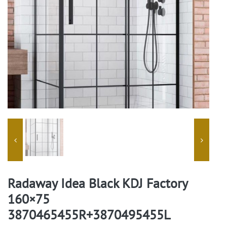
Radaway Idea Black KDJ Factory
160×75
3870465455R+3870495455L