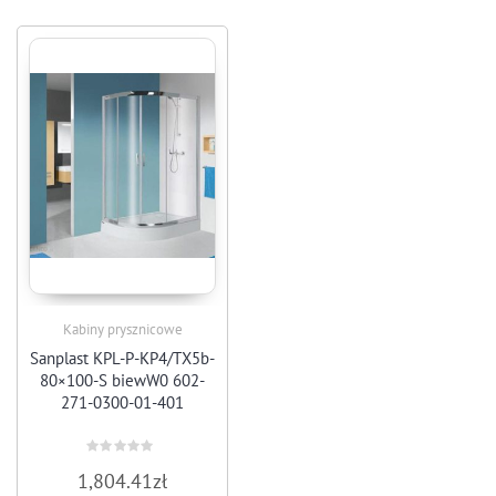
Kabiny prysznicowe
Sanplast KPL-P-KP4/TX5b-
80×100-S biewW0 602-
271-0300-01-401
Rated
1,804.41
zł
0
out