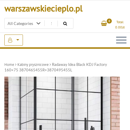
Skip
warszawskiecieplo.pl
to
content
0
Total
0.00
zł
Home
Kabiny prysznicowe
Radaway Idea Black KDJ Factory
160×75 3870465455R+3870495455L