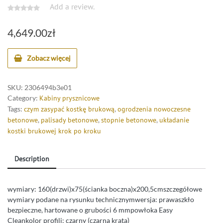
Add a review.
4,649.00
zł
Zobacz więcej
SKU:
2306494b3e01
Category:
Kabiny prysznicowe
Tags:
czym zasypać kostkę brukową
,
ogrodzenia nowoczesne
betonowe
,
palisady betonowe
,
stopnie betonowe
,
układanie
kostki brukowej krok po kroku
Description
wymiary: 160(drzwi)x75(ścianka boczna)x200,5cmszczegółowe
wymiary podane na rysunku technicznymwersja: prawaszkło
bezpieczne, hartowane o grubości 6 mmpowłoka Easy
Cleankolor profili: czarny (czarna krata)