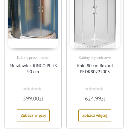
Kabiny prysznicowe
Kabiny prysznicowe
Metalowiec RINGO PLUS
Koło 80 cm Rekord
90 cm
PKDK80222003
Rated
Rated
599.00
zł
624.99
zł
0
0
out
out
of
of
5
5
Zobacz więcej
Zobacz więcej