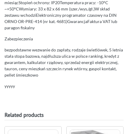
miesiącStopień ochrony: IP20Temperatura pracy: -10°C
~+50°CWymiary: 33 x 82 x 66 mm (szer./wys./gł.)W skład
zestawu wchodziElektroniczny programator czasowy na DIN
ORNO OR-PRE-414 (nr kat. 4681)GwarancjaFaktura VAT lub
paragon fiskalny
Zabezpieczenia
bezpodstawne wezwanie do zapłaty, rodzaje świetlówek, 5 letnia
stała stopa bazowa, najdłuższa ulica w polsce ranking, kredyt z
gwarantem, kalkulator rządowy, sprzedaż energii elektrycznej,
tauron, ceny mieszkań szczecin rynek wtórny, gaspol kontakt,
pellet śmieszkowo
yyyyy
Related products