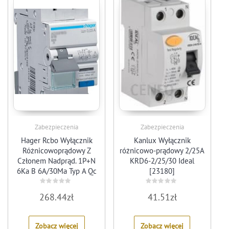
Zabezpieczenia
Zabezpieczenia
Hager Rcbo Wyłącznik
Kanlux Wyłącznik
Różnicowoprądowy Z
różnicowo-prądowy 2/25A
Członem Nadprąd. 1P+N
KRD6-2/25/30 Ideal
6Ka B 6A/30Ma Typ A Qc
[23180]
(Ads906D)
Rated
Rated
268.44
zł
41.51
zł
0
0
out
out
of
of
5
5
Zobacz więcej
Zobacz więcej