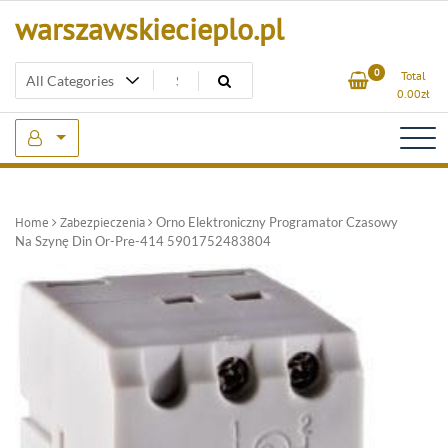
Skip
warszawskiecieplo.pl
to
content
0
Total
0.00
zł
Home
Zabezpieczenia
Orno Elektroniczny Programator Czasowy
Na Szynę Din Or-Pre-414 5901752483804