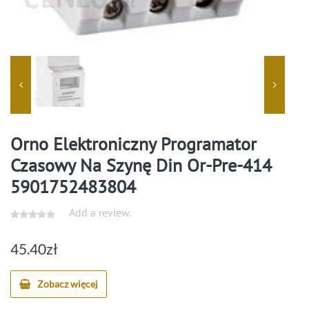
Orno Elektroniczny Programator
Czasowy Na Szynę Din Or-Pre-414
5901752483804
Add a review.
45.40
zł
Zobacz więcej