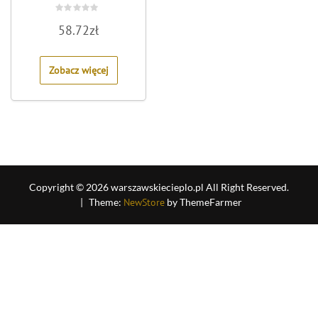
Rated
58.72
zł
0
out
of
5
Zobacz więcej
Copyright © 2026 warszawskiecieplo.pl All Right Reserved.
|
Theme:
NewStore
by ThemeFarmer