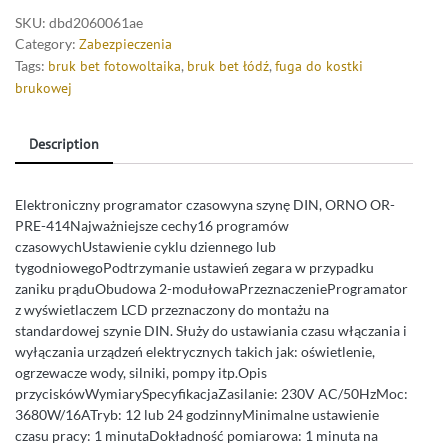
SKU:
dbd2060061ae
Category:
Zabezpieczenia
Tags:
bruk bet fotowoltaika
,
bruk bet łódź
,
fuga do kostki
brukowej
Description
Elektroniczny programator czasowyna szynę DIN, ORNO OR-
PRE-414Najważniejsze cechy16 programów
czasowychUstawienie cyklu dziennego lub
tygodniowegoPodtrzymanie ustawień zegara w przypadku
zaniku prąduObudowa 2-modułowaPrzeznaczenieProgramator
z wyświetlaczem LCD przeznaczony do montażu na
standardowej szynie DIN. Służy do ustawiania czasu włączania i
wyłączania urządzeń elektrycznych takich jak: oświetlenie,
ogrzewacze wody, silniki, pompy itp.Opis
przyciskówWymiarySpecyfikacjaZasilanie: 230V AC/50HzMoc:
3680W/16ATryb: 12 lub 24 godzinnyMinimalne ustawienie
czasu pracy: 1 minutaDokładność pomiarowa: 1 minuta na