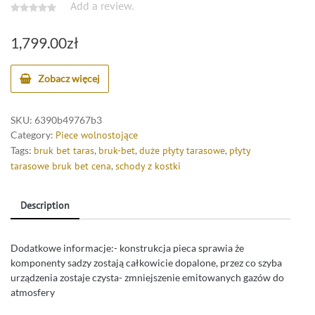
Add a review.
1,799.00
zł
Zobacz więcej
SKU:
6390b49767b3
Category:
Piece wolnostojące
Tags:
bruk bet taras
,
bruk-bet
,
duże płyty tarasowe
,
płyty
tarasowe bruk bet cena
,
schody z kostki
Description
Dodatkowe informacje:- konstrukcja pieca sprawia że
komponenty sadzy zostają całkowicie dopalone, przez co szyba
urządzenia zostaje czysta- zmniejszenie emitowanych gazów do
atmosfery