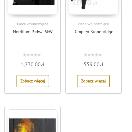
Piece wolnostojące
Piece wolnostojące
Nordflam Padwa 6kW
Dimplex Stonebridge
Rated
Rated
1,230.00
zł
559.00
zł
0
0
out
out
of
of
5
5
Zobacz więcej
Zobacz więcej