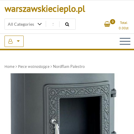
Skip
warszawskiecieplo.pl
to
content
0
Total
0.00
zł
Home
Piece wolnostojące
Nordflam Palestro