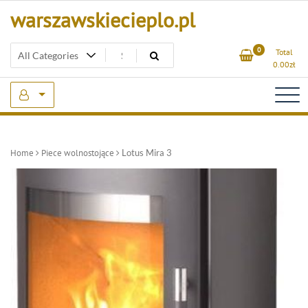
Skip
warszawskiecieplo.pl
to
content
0
Total
0.00
zł
Home
Piece wolnostojące
Lotus Mira 3