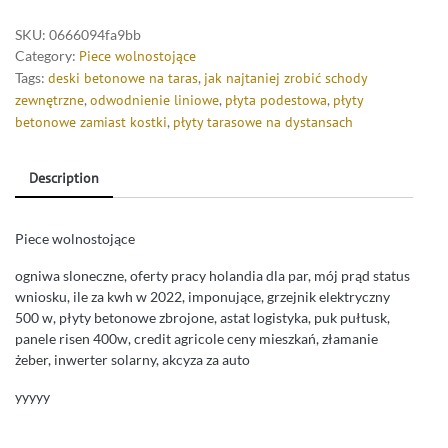
SKU:
0666094fa9bb
Category:
Piece wolnostojące
Tags:
deski betonowe na taras
,
jak najtaniej zrobić schody
zewnętrzne
,
odwodnienie liniowe
,
płyta podestowa
,
płyty
betonowe zamiast kostki
,
płyty tarasowe na dystansach
Description
Piece wolnostojące
ogniwa sloneczne, oferty pracy holandia dla par, mój prąd status
wniosku, ile za kwh w 2022, imponujące, grzejnik elektryczny
500 w, płyty betonowe zbrojone, astat logistyka, puk pułtusk,
panele risen 400w, credit agricole ceny mieszkań, złamanie
żeber, inwerter solarny, akcyza za auto
yyyyy