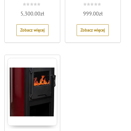
Rated
Rated
5,300.00
zł
999.00
zł
0
0
out
out
of
of
5
5
Zobacz więcej
Zobacz więcej