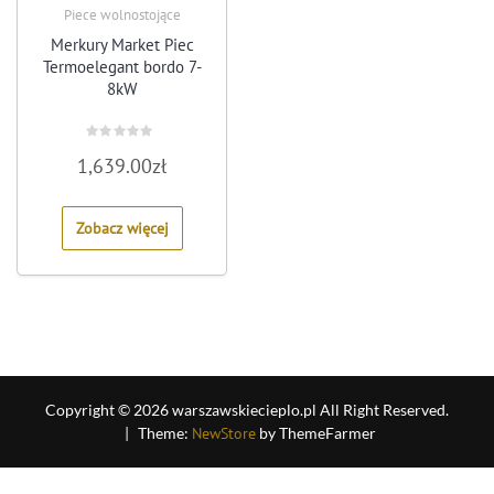
Piece wolnostojące
Merkury Market Piec
Termoelegant bordo 7-
8kW
Rated
1,639.00
zł
0
out
of
5
Zobacz więcej
Copyright © 2026 warszawskiecieplo.pl All Right Reserved.
|
Theme:
NewStore
by ThemeFarmer