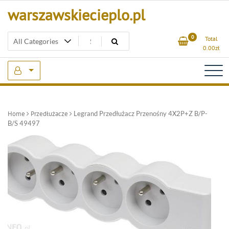
Skip
warszawskiecieplo.pl
to
content
0
Total
0.00
zł
Home
Przedłużacze
Legrand Przedłużacz Przenośny 4X2P+Z B/P-
B/S 49497