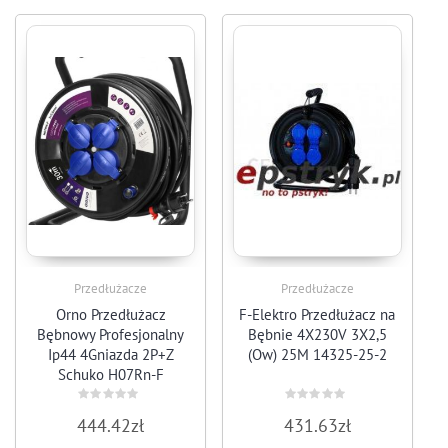
Przedłużacze
Przedłużacze
Orno Przedłużacz
F-Elektro Przedłużacz na
Bębnowy Profesjonalny
Bębnie 4X230V 3X2,5
Ip44 4Gniazda 2P+Z
(Ow) 25M 14325-25-2
Schuko H07Rn-F
3X2,5Mm 30M
(ORAE13157GS30M)
Rated
Rated
444.42
zł
431.63
zł
0
0
out
out
of
of