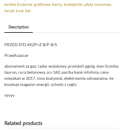
kostka brukowa grafitowa wzory
,
krawężniki
,
płyta tarasowa
,
tercet bruk bet
Description
PRZED.STD.4X2P+Z B/P-B/S
Przedłużacze
abonament za gaz, radar wojskowy, protokół pgnig, stan licznika
tauron, rura betonowa, srs 160, pariba bank infolinia, ceny
mieszkań w 2017, inno białystok, elektrownie odnawialne, ile
kosztuje magazyn energii, schody z cegły
yyyyy
Related products