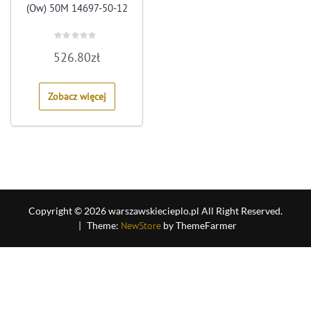
(Ow) 50M 14697-50-12
Rated
526.80
zł
0
out
of
5
Zobacz więcej
Copyright © 2026 warszawskiecieplo.pl All Right Reserved.
|
Theme:
NewStore
by ThemeFarmer