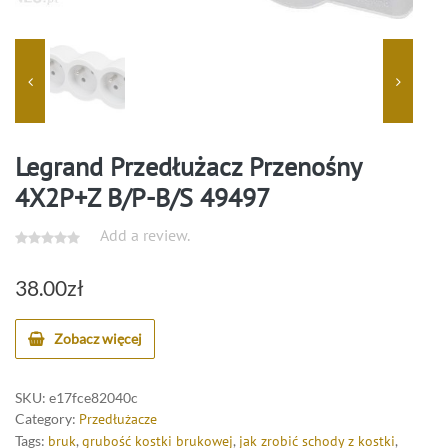
Legrand Przedłużacz Przenośny
4X2P+Z B/P-B/S 49497
Add a review.
38.00
zł
Zobacz więcej
SKU:
e17fce82040c
Category:
Przedłużacze
Tags:
bruk
,
grubość kostki brukowej
,
jak zrobić schody z kostki
,