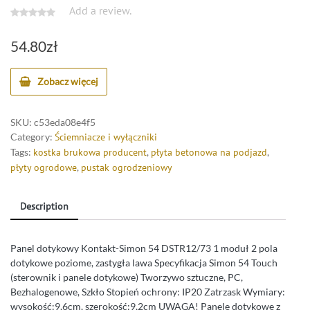
Add a review.
54.80
zł
Zobacz więcej
SKU:
c53eda08e4f5
Category:
Ściemniacze i wyłączniki
Tags:
kostka brukowa producent
,
płyta betonowa na podjazd
,
płyty ogrodowe
,
pustak ogrodzeniowy
Description
Panel dotykowy Kontakt-Simon 54 DSTR12/73 1 moduł 2 pola
dotykowe poziome, zastygła lawa Specyfikacja Simon 54 Touch
(sterownik i panele dotykowe) Tworzywo sztuczne, PC,
Bezhalogenowe, Szkło Stopień ochrony: IP20 Zatrzask Wymiary:
wysokość:9,6cm, szerokość:9,2cm UWAGA! Panele dotykowe z