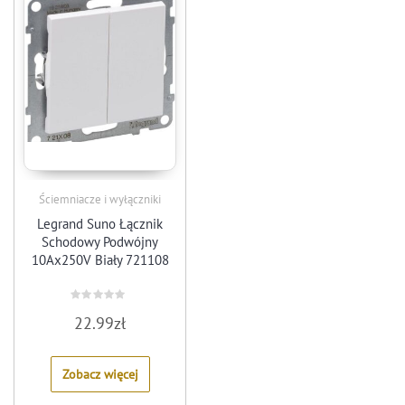
Ściemniacze i wyłączniki
Legrand Suno Łącznik
Schodowy Podwójny
10Ax250V Biały 721108
Rated
22.99
zł
0
out
of
5
Zobacz więcej