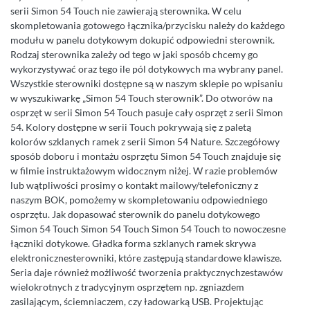
serii Simon 54 Touch nie zawierają sterownika. W celu
skompletowania gotowego łącznika/przycisku należy do każdego
modułu w panelu dotykowym dokupić odpowiedni sterownik.
Rodzaj sterownika zależy od tego w jaki sposób chcemy go
wykorzystywać oraz tego ile pól dotykowych ma wybrany panel.
Wszystkie sterowniki dostępne są w naszym sklepie po wpisaniu
w wyszukiwarkę „Simon 54 Touch sterownik”. Do otworów na
osprzęt w serii Simon 54 Touch pasuje cały osprzęt z serii Simon
54. Kolory dostępne w serii Touch pokrywają się z paletą
kolorów szklanych ramek z serii Simon 54 Nature. Szczegółowy
sposób doboru i montażu osprzętu Simon 54 Touch znajduje się
w filmie instruktażowym widocznym niżej. W razie problemów
lub wątpliwości prosimy o kontakt mailowy/telefoniczny z
naszym BOK, pomożemy w skompletowaniu odpowiedniego
osprzętu. Jak dopasować sterownik do panelu dotykowego
Simon 54 Touch Simon 54 Touch Simon 54 Touch to nowoczesne
łączniki dotykowe. Gładka forma szklanych ramek skrywa
elektronicznesterowniki, które zastępują standardowe klawisze.
Seria daje również możliwość tworzenia praktycznychzestawów
wielokrotnych z tradycyjnym osprzętem np. zgniazdem
zasilającym, ściemniaczem, czy ładowarką USB. Projektując