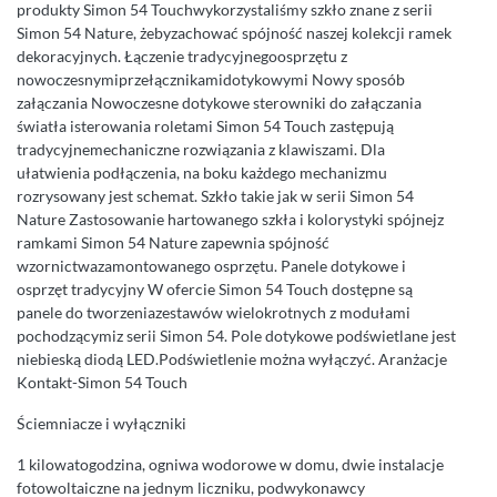
produkty Simon 54 Touchwykorzystaliśmy szkło znane z serii
Simon 54 Nature, żebyzachować spójność naszej kolekcji ramek
dekoracyjnych. Łączenie tradycyjnegoosprzętu z
nowoczesnymiprzełącznikamidotykowymi Nowy sposób
załączania Nowoczesne dotykowe sterowniki do załączania
światła isterowania roletami Simon 54 Touch zastępują
tradycyjnemechaniczne rozwiązania z klawiszami. Dla
ułatwienia podłączenia, na boku każdego mechanizmu
rozrysowany jest schemat. Szkło takie jak w serii Simon 54
Nature Zastosowanie hartowanego szkła i kolorystyki spójnejz
ramkami Simon 54 Nature zapewnia spójność
wzornictwazamontowanego osprzętu. Panele dotykowe i
osprzęt tradycyjny W ofercie Simon 54 Touch dostępne są
panele do tworzeniazestawów wielokrotnych z modułami
pochodzącymiz serii Simon 54. Pole dotykowe podświetlane jest
niebieską diodą LED.Podświetlenie można wyłączyć. Aranżacje
Kontakt-Simon 54 Touch
Ściemniacze i wyłączniki
1 kilowatogodzina, ogniwa wodorowe w domu, dwie instalacje
fotowoltaiczne na jednym liczniku, podwykonawcy