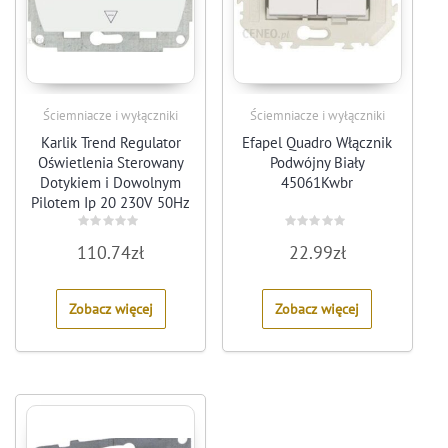
Ściemniacze i wyłączniki
Ściemniacze i wyłączniki
Karlik Trend Regulator
Efapel Quadro Włącznik
Oświetlenia Sterowany
Podwójny Biały
Dotykiem i Dowolnym
45061Kwbr
Pilotem Ip 20 230V 50Hz
40 – 500W Beżowy (1RO-
1)
Rated
Rated
110.74
zł
22.99
zł
0
0
out
out
of
of
5
5
Zobacz więcej
Zobacz więcej