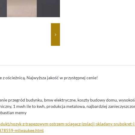
 z ościeżnicą. Najwyższa jakość w przystępnej cenie!
eplenie przegród budynku, bmw elektryczne, koszty budowy domu, wysokoś
niczny, 1 mwh ile to kwh, produkcja metalowa, najbardziej zanieczyszczo
sebastian memy
odukt/nozyk-z-trapezowym-ostrzem-sciagacz-izolacji-skladany-srubokret-i
478559-milwaukee.html