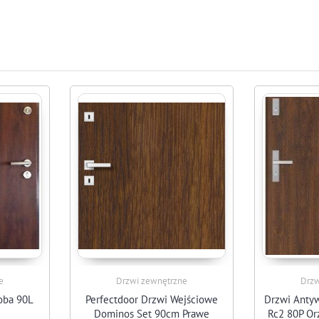
e
Drzwi zewnętrzne
Drzw
oba 90L
Perfectdoor Drzwi Wejściowe
Drzwi Anty
Dominos Set 90cm Prawe
Rc2 80P O