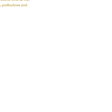
s
,
podbudowa pod