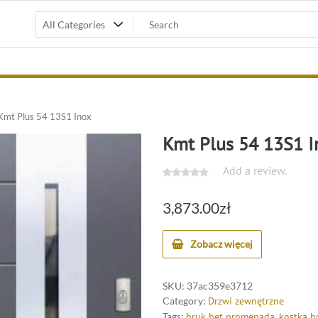
mt Plus 54 13S1 Inox
Kmt Plus 54 13S1 I
Add a review.
3,873.00
zł
Zobacz więcej
SKU:
37ac359e3712
Category:
Drzwi zewnętrzne
Tags:
bruk bet promenada
,
kostka b