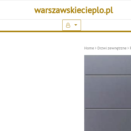
Skip
warszawskiecieplo.pl
to
content
Home
Drzwi zewnętrzne
K