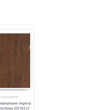
i zewnętrzne
włamaniowe Imperia
rzechowy 20156122