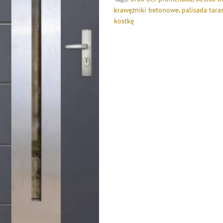
krawężniki betonowe
,
palisada tara
kostkę