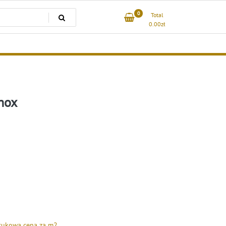
0
Total
0.00
zł
nox
rukowa cena za m2
,