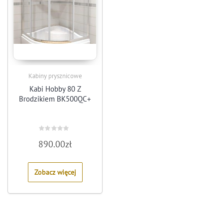
Kabiny prysznicowe
Kabi Hobby 80 Z
Brodzikiem BK500QC+
Rated
890.00
zł
0
out
of
5
Zobacz więcej