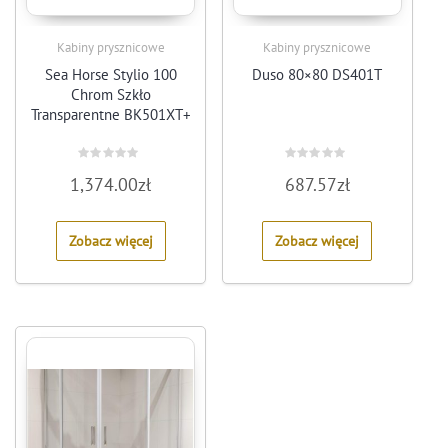
Kabiny prysznicowe
Kabiny prysznicowe
Sea Horse Stylio 100
Duso 80×80 DS401T
Chrom Szkło
Transparentne BK501XT+
Rated
Rated
1,374.00
zł
687.57
zł
0
0
out
out
of
of
5
5
Zobacz więcej
Zobacz więcej