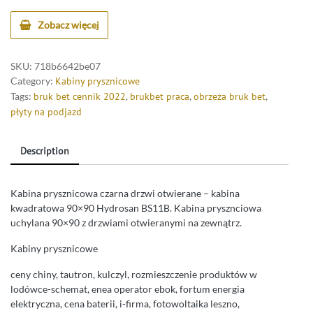
Zobacz więcej
SKU:
718b6642be07
Category:
Kabiny prysznicowe
Tags:
bruk bet cennik 2022
,
brukbet praca
,
obrzeża bruk bet
,
płyty na podjazd
Description
Kabina prysznicowa czarna drzwi otwierane – kabina
kwadratowa 90×90 Hydrosan BS11B. Kabina prysznciowa
uchylana 90×90 z drzwiami otwieranymi na zewnątrz.
Kabiny prysznicowe
ceny chiny, tautron, kulczyl, rozmieszczenie produktów w
lodówce-schemat, enea operator ebok, fortum energia
elektryczna, cena baterii, i-firma, fotowoltaika leszno,