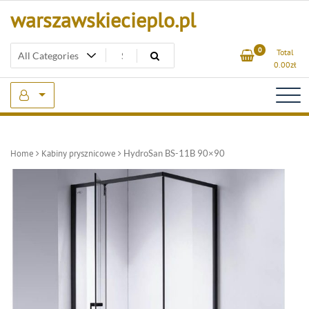
Skip
warszawskiecieplo.pl
to
content
0
Total
0.00
zł
Home
Kabiny prysznicowe
HydroSan BS-11B 90×90