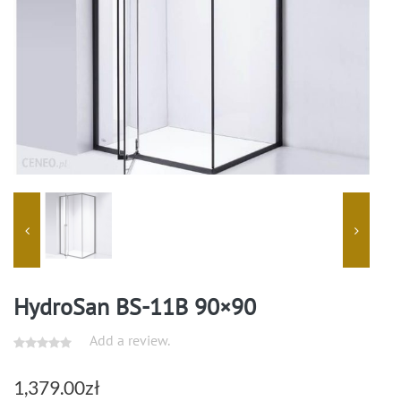
HydroSan BS-11B 90×90
Add a review.
1,379.00
zł