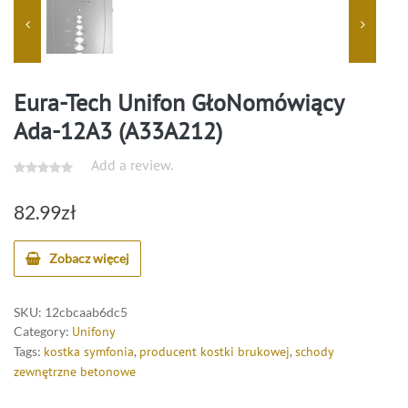
Eura-Tech Unifon GłoNomówiący
Ada-12A3 (A33A212)
Add a review.
82.99
zł
Zobacz więcej
SKU:
12cbcaab6dc5
Category:
Unifony
Tags:
kostka symfonia
,
producent kostki brukowej
,
schody
zewnętrzne betonowe