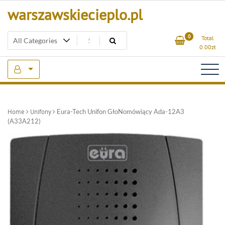
Skip
warszawskiecieplo.pl
to
content
0
Total
0.00
zł
Home
Unifony
Eura-Tech Unifon GłoNomówiący Ada-12A3
(A33A212)