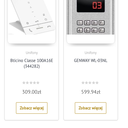
Unifony
Unifony
Bticino Classe 100A16E
GENWAY WL-03NL
(344282)
Rated
Rated
309.00
zł
599.94
zł
0
0
out
out
of
of
5
5
Zobacz więcej
Zobacz więcej