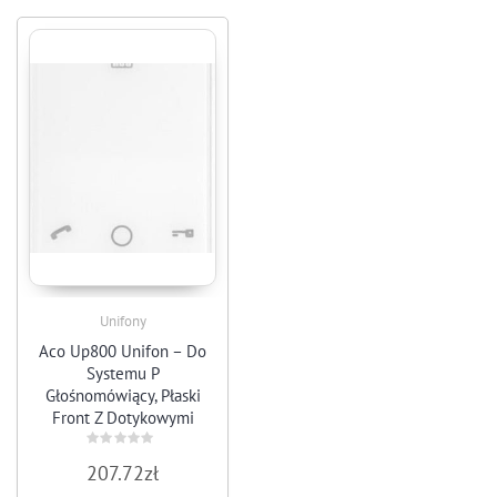
Unifony
Aco Up800 Unifon – Do
Systemu P
Głośnomówiący, Płaski
Front Z Dotykowymi
Ikonami Funkcyjnymi
Rated
207.72
zł
0
out