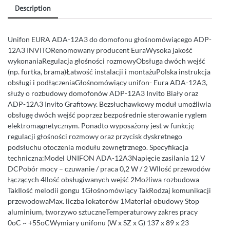
Description
Unifon EURA ADA-12A3 do domofonu głośnomówiącego ADP-
12A3 INVITORenomowany producent EuraWysoka jakość
wykonaniaRegulacja głośności rozmowyObsługa dwóch wejść
(np. furtka, brama)Łatwość instalacji i montażuPolska instrukcja
obsługi i podłączeniaGłośnomówiący unifon- Eura ADA-12A3,
służy o rozbudowy domofonów ADP-12A3 Invito Biały oraz
ADP-12A3 Invito Grafitowy. Bezsłuchawkowy moduł umożliwia
obsługę dwóch wejść poprzez bezpośrednie sterowanie ryglem
elektromagnetycznym. Ponadto wyposażony jest w funkcję
regulacji głośności rozmowy oraz przycisk dyskretnego
podsłuchu otoczenia modułu zewnętrznego. Specyfikacja
techniczna:Model UNIFON ADA-12A3Napięcie zasilania 12 V
DCPobór mocy – czuwanie / praca 0,2 W / 2 WIlość przewodów
łączących 4Ilość obsługiwanych wejść 2Możliwa rozbudowa
TakIlość melodii gongu 1Głośnomówiący TakRodzaj komunikacji
przewodowaMax. liczba lokatorów 1Materiał obudowy Stop
aluminium, tworzywo sztuczneTemperaturowy zakres pracy
0oC ~ +55oCWymiary unifonu (W x SZ x G) 137 x 89 x 23