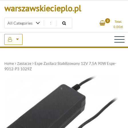
Skip
warszawskiecieplo.pl
to
content
0
Total
0.00
zł
Home
Zasilacze
Espe Zasilacz Stabilizowany 12V 7,5A 90W Espe-
9012-P3 1029Z