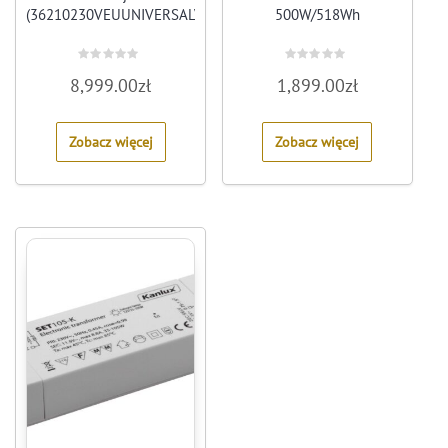
(36210230VEUUNIVERSALVERS)
500W/518Wh
Rated
Rated
8,999.00
zł
1,899.00
zł
0
0
out
out
of
of
5
5
Zobacz więcej
Zobacz więcej