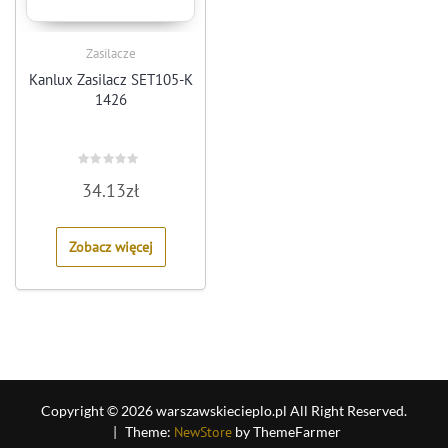
Zasilacze
Kanlux Zasilacz SET105-K
1426
Rated
34.13
zł
0
out
of
5
Zobacz więcej
Copyright © 2026 warszawskiecieplo.pl All Right Reserved.
|
Theme:
NewStore
by ThemeFarmer