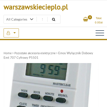
Skip
warszawskiecieplo.pl
to
content
0
Total
0.00
zł
Home
Pozostałe akcesoria elektryczne
Emos Wyłącznik Dobowy
Emt 707 Cyfrowy P5501