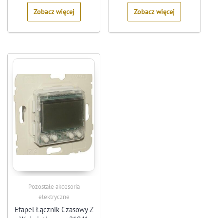
5
5
Zobacz więcej
Zobacz więcej
Pozostałe akcesoria
elektryczne
Efapel Łącznik Czasowy Z