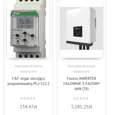
Pozostałe akcesoria
Pozostałe akcesoria
elektryczne
elektryczne
F&F zegar sterujący
Foxess INWERTER
programowalny PCz-522.2
FALOWNIK 3-FAZOWY
6kW (T6)
Rated
Rated
154.47
zł
5,181.25
zł
0
0
out
out
of
of