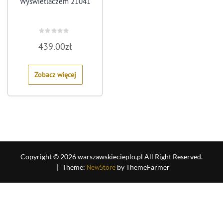
Wyświetlaczem 21041
Rated
439.00
zł
0
out
of
5
Zobacz więcej
Copyright © 2026 warszawskiecieplo.pl All Right Reserved.
|
Theme:
NewStore
by ThemeFarmer