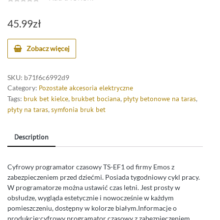
45.99
zł
Zobacz więcej
SKU:
b71f6c6992d9
Category:
Pozostałe akcesoria elektryczne
Tags:
bruk bet kielce
,
brukbet bociana
,
płyty betonowe na taras
,
płyty na taras
,
symfonia bruk bet
Description
Cyfrowy programator czasowy TS-EF1 od firmy Emos z
zabezpieczeniem przed dziećmi. Posiada tygodniowy cykl pracy.
W programatorze można ustawić czas letni. Jest prosty w
obsłudze, wygląda estetycznie i nowocześnie w każdym
pomieszczeniu, dostępny w kolorze białym.Informacje o
produkcie:cyfrowy programator czasowy z zabezpieczeniem