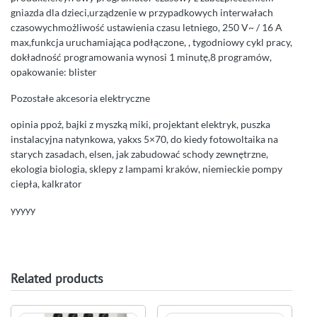
gniazda dla dzieci,urządzenie w przypadkowych interwałach
czasowychmożliwość ustawienia czasu letniego, 250 V~ / 16 A
max,funkcja uruchamiająca podłączone, , tygodniowy cykl pracy,
dokładność programowania wynosi 1 minutę,8 programów,
opakowanie: blister
Pozostałe akcesoria elektryczne
opinia ppoż, bajki z myszką miki, projektant elektryk, puszka
instalacyjna natynkowa, yakxs 5×70, do kiedy fotowoltaika na
starych zasadach, elsen, jak zabudować schody zewnętrzne,
ekologia biologia, sklepy z lampami kraków, niemieckie pompy
ciepła, kalkrator
yyyyy
Related products