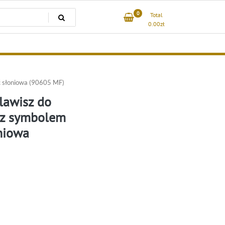
0
Total
0.00
zł
 słoniowa (90605 MF)
awisz do
 z symbolem
niowa