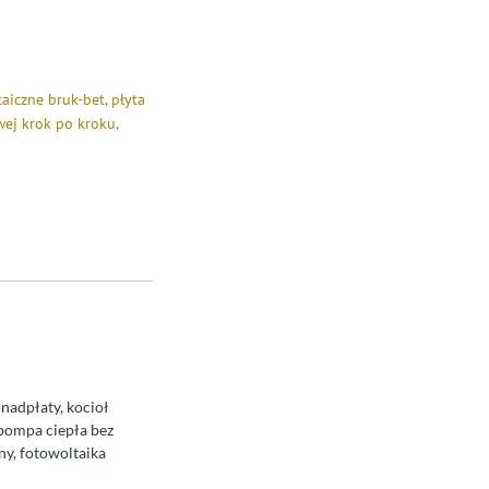
taiczne bruk-bet
,
płyta
wej krok po kroku
,
 nadpłaty, kocioł
pompa ciepła bez
ny, fotowoltaika