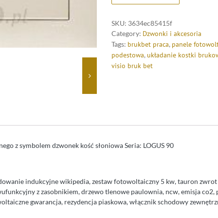
SKU:
3634ec85415f
Category:
Dzwonki i akcesoria
Tags:
brukbet praca
,
panele fotowol
podestowa
,
układanie kostki bruko
visio bruk bet
rnego z symbolem dzwonek kość słoniowa Seria: LOGUS 90
ładowanie indukcyjne wikipedia, zestaw fotowoltaiczny 5 kw, tauron zwrot
funkcyjny z zasobnikiem, drzewo tlenowe paulownia, ncw, emisja co2, 
owoltaiczne gwarancja, rezydencja piaskowa, włącznik schodowy zewnętrz