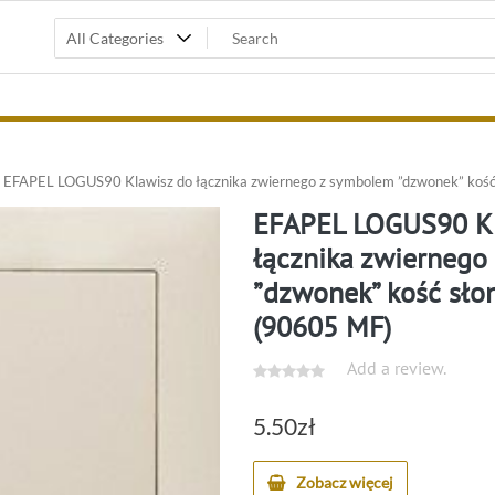
EFAPEL LOGUS90 Klawisz do łącznika zwiernego z symbolem ”dzwonek” kość
EFAPEL LOGUS90 Kl
łącznika zwiernego
”dzwonek” kość sło
(90605 MF)
Add a review.
5.50
zł
Zobacz więcej