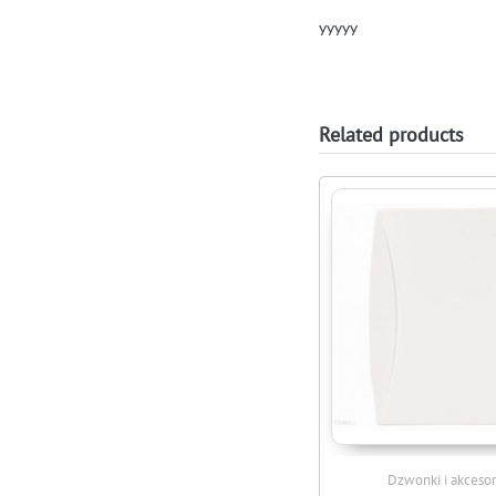
yyyyy
Related products
Dzwonki i akcesor