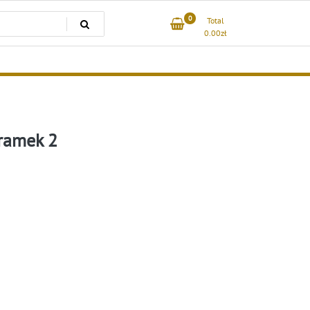
0
Total
0.00
zł
ramek 2