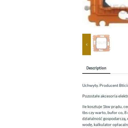
Description
Uchwyty. Producent Btici
Pozostałe akcesoria elekt
ile kosztuje 1kw prądu, c
tbs czy warto, bufor co, 
działalność gospodarczą, 
wodę, kalkulator opłacaln