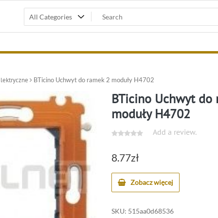
elektryczne
BTicino Uchwyt do ramek 2 moduły H4702
BTicino Uchwyt do 
moduły H4702
Add a review.
8.77
zł
Zobacz więcej
SKU:
515aa0d68536