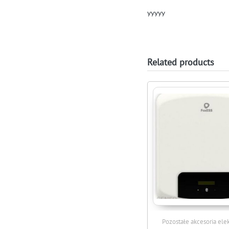
yyyyy
Related products
Pozostałe akcesoria ele