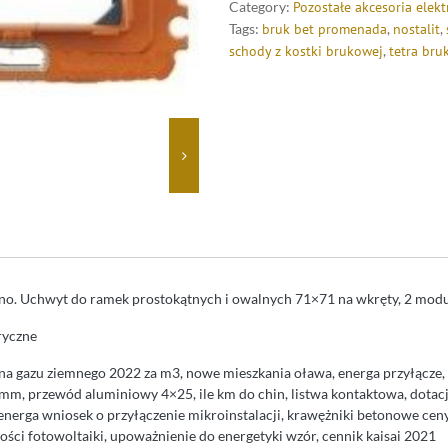
Category:
Pozostałe akcesoria elekt
Tags:
bruk bet promenada
,
nostalit
,
schody z kostki brukowej
,
tetra bru
no. Uchwyt do ramek prostokątnych i owalnych 71×71 na wkręty, 2 modu
ryczne
ena gazu ziemnego 2022 za m3, nowe mieszkania oława, energa przyłącze,
8 mm, przewód aluminiowy 4×25, ile km do chin, listwa kontaktowa, dota
energa wniosek o przyłączenie mikroinstalacji, krawężniki betonowe ceny,
ości fotowoltaiki, upoważnienie do energetyki wzór, cennik kaisai 2021