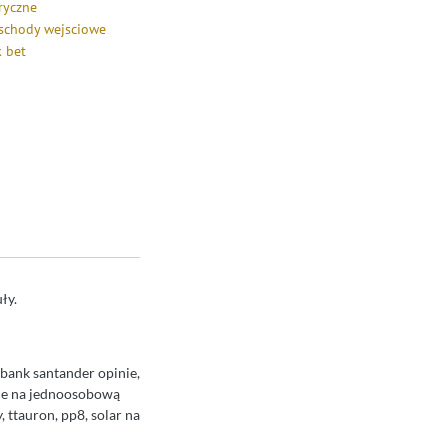
ryczne
schody wejsciowe
k bet
ły.
 bank santander opinie,
cje na jednoosobową
 ttauron, pp8, solar na