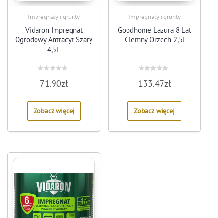
Impregnaty i grunty
Impregnaty i grunty
Vidaron Impregnat
Goodhome Lazura 8 Lat
Ogrodowy Antracyt Szary
Ciemny Orzech 2,5l
4,5L
Rated
Rated
71.90
zł
133.47
zł
0
0
out
out
of
of
5
5
Zobacz więcej
Zobacz więcej