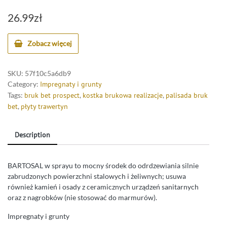
26.99
zł
Zobacz więcej
SKU:
57f10c5a6db9
Category:
Impregnaty i grunty
Tags:
bruk bet prospect
,
kostka brukowa realizacje
,
palisada bruk
bet
,
płyty trawertyn
Description
BARTOSAL w sprayu to mocny środek do odrdzewiania silnie
zabrudzonych powierzchni stalowych i żeliwnych; usuwa
również kamień i osady z ceramicznych urządzeń sanitarnych
oraz z nagrobków (nie stosować do marmurów).
Impregnaty i grunty