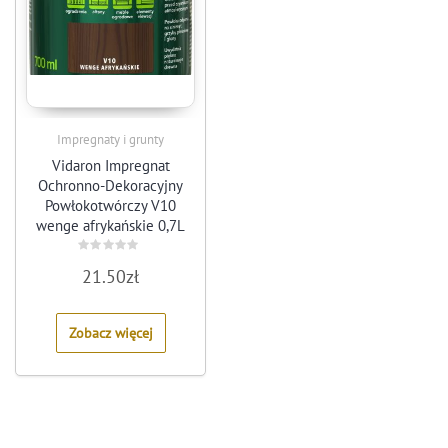
Impregnaty i grunty
Vidaron Impregnat
Ochronno-Dekoracyjny
Powłokotwórczy V10
wenge afrykańskie 0,7L
Rated
21.50
zł
0
out
of
5
Zobacz więcej