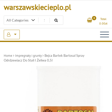
Skip
warszawskiecieplo.pl
to
content
0
Total
0.00
zł
Home
Impregnaty i grunty
Bejca Bartek Bartosal Spray
Odrdzewiacz Do Stali I Żeliwa 0,5l