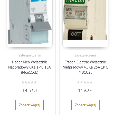
Zabezpieczenia
Zabezpieczenia
Hager Mcb Wyłącznik
Tracon Electric Wyłącznik
Nadprądowy 6Ka 1P C 16A
Nadprądowy 4,5Ka 25A 1P C
(Mcn116E)
MB1C25
Rated
Rated
14.33
zł
11.62
zł
0
0
out
out
of
of
5
5
Zobacz więcej
Zobacz więcej