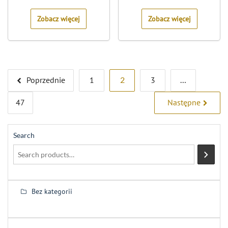
of
of
5
5
Zobacz więcej
Zobacz więcej
Stronicowanie
Poprzednie
1
2
3
…
wpisów
47
Następne
Search
Bez kategorii