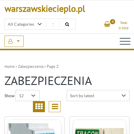
Skip
warszawskiecieplo.pl
to
content
0
Total
0.00
zł
Home
Zabezpieczenia
Page 2
ZABEZPIECZENIA
Show