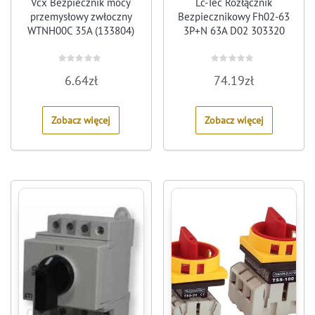
Vcx Bezpiecznik mocy
Lc-Tec Rozłącznik
przemysłowy zwłoczny
Bezpiecznikowy Fh02-63
WTNH00C 35A (133804)
3P+N 63A D02 303320
Rated
Rated
6.64
zł
74.19
zł
0
0
out
out
of
of
5
5
Zobacz więcej
Zobacz więcej