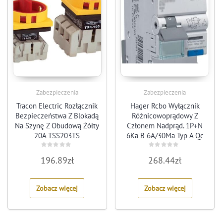
Zabezpieczenia
Zabezpieczenia
Tracon Electric Rozłącznik
Hager Rcbo Wyłącznik
Bezpieczeństwa Z Blokadą
Różnicowoprądowy Z
Na Szynę Z Obudową Żółty
Członem Nadprąd. 1P+N
20A TSS203TS
6Ka B 6A/30Ma Typ A Qc
(Ads906D)
Rated
Rated
196.89
zł
268.44
zł
0
0
out
out
of
of
5
5
Zobacz więcej
Zobacz więcej