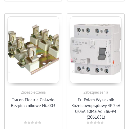
Zabezpieczenia
Zabezpieczenia
Tracon Electric Gniazdo
Eti Polam Wyłącznik
Bezpiecznikowe Nta003
Różnicowoprądowy 4P 25A
0,03A 30Ma Ac Efi6-P4
(2061651)
Rated
Rated