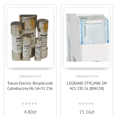
Zabezpieczenia
Zabezpieczenia
Tracon Electric Bezpiecznik
LEGRAND STYCzNIK SM
Cylindryczny Hb 14×51 25A
425 230 2z (004158)
Rated
Rated
4.80
zł
71.16
zł
0
0
out
out