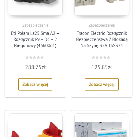
Zabezpieczenia
Zabezpieczenia
Eti Polam Ls25 Sma A2 –
Tracon Electric Rozłącznik
Rozłącznik Pv – Dc – 2
Bezpieczeństwa Z Blokadą
Biegunowy (4660061)
Na Szynę 32A TSS324
Rated
Rated
288.75
zł
125.85
zł
0
0
out
out
of
of
5
5
Zobacz więcej
Zobacz więcej