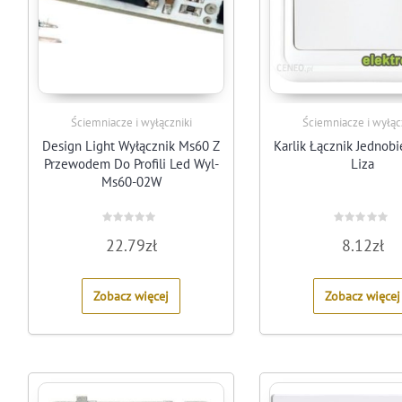
Ściemniacze i wyłączniki
Ściemniacze i wyłąc
Design Light Wyłącznik Ms60 Z
Karlik Łącznik Jedno
Przewodem Do Profili Led Wyl-
Liza
Ms60-02W
Rated
Rated
22.79
zł
8.12
zł
0
0
out
out
of
of
5
5
Zobacz więcej
Zobacz więcej