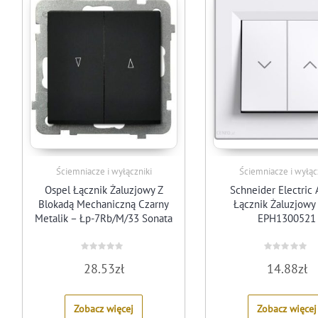
Ściemniacze i wyłączniki
Ściemniacze i wyłąc
Ospel Łącznik Żaluzjowy Z
Schneider Electric 
Blokadą Mechaniczną Czarny
Łącznik Żaluzjowy 
Metalik – Łp-7Rb/M/33 Sonata
EPH1300521
Rated
Rated
28.53
zł
14.88
zł
0
0
out
out
of
of
5
5
Zobacz więcej
Zobacz więcej