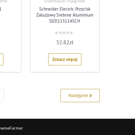
zniki
Ściemniacze i wyłączniki
1
Schneider Electric Przycisk
Żaluzjowy Srebrne Aluminium
SDD113114SCH
Rated
32.82
zł
0
out
of
5
Zobacz więcej
Następne
hemeFarmer