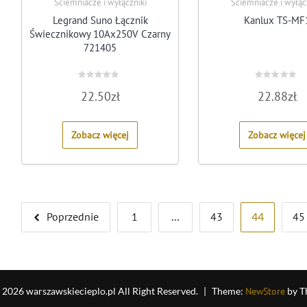
Ściemniacze i wyłączniki
Ściemniacze i wyłąc
Legrand Suno Łącznik
Kanlux TS-MF
Świecznikowy 10Ax250V Czarny
721405
Rated
Rated
22.50
zł
22.88
zł
0
0
out
out
of
of
5
5
Zobacz więcej
Zobacz więcej
Stronicowanie
Poprzednie
1
…
43
44
45
wpisów
 2026 warszawskiecieplo.pl All Right Reserved.
|
Theme:
NewStore
by T