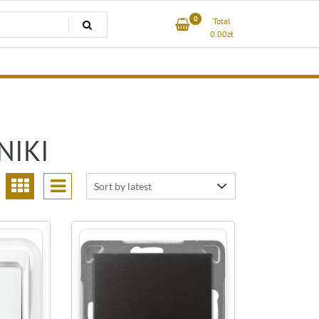
0
Total
0.00
zł
NIKI