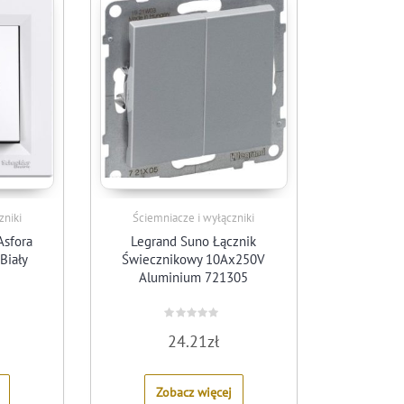
zniki
Ściemniacze i wyłączniki
Asfora
Legrand Suno Łącznik
Biały
Świecznikowy 10Ax250V
Aluminium 721305
Rated
24.21
zł
0
out
of
5
Zobacz więcej